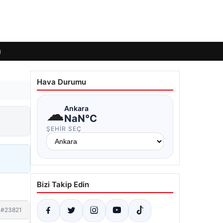
ı
Hava Durumu
☁
Ankara
NaN°C
ŞEHIR SEÇ
Bizi Takip Edin
#23821