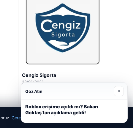
Cengiz Sigorta
23/06/2026
×
Göz Atın
Roblox erişime açıldı mı? Bakan
Göktaş’tan açıklama geldi!
ıyoruz.
Çerez Politikamız
Reddet
Kabul Et