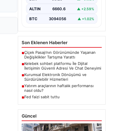
bir biçimde iletişim kurması büyük
bir hassasiyet taşımaktadır.
ALTIN
6660.6
▲ +2.59%
Günümüzde birçok…
BTC
3094056
▲ +1.02%
Son Eklenen Haberler
Çiçek Pasajı’nın Görünümünde Yaşanan
■
Değişiklikler Tartışma Yarattı
Kelebek sohbet platformu İle Dijital
■
İletişimin Güvenli Adresi Ve Chat Deneyimi
Kurumsal Elektronik Dönüşümü ve
■
Sürdürülebilir Hizmetleri
Yatırım araçlarının haftalık performansı
■
nasıl oldu?
Fed faizi sabit tuttu
■
Güncel