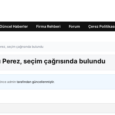
Güncel Haberler
Firma Rehberi
Forum
Çerez Politikas
rez, seçim çağrısında bulundu
 Perez, seçim çağrısında bulundu
 önce
admin
tarafından güncellenmiştir.