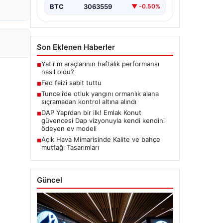
BTC
3063559
▼ -0.50%
Son Eklenen Haberler
Yatırım araçlarının haftalık performansı
■
nasıl oldu?
Fed faizi sabit tuttu
■
Tunceli’de otluk yangını ormanlık alana
■
sıçramadan kontrol altına alındı
DAP Yapı’dan bir ilk! Emlak Konut
■
güvencesi Dap vizyonuyla kendi kendini
ödeyen ev modeli
Açık Hava Mimarisinde Kalite ve bahçe
■
mutfağı Tasarımları
Güncel