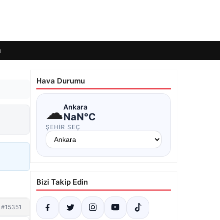
ı
Hava Durumu
☁
Ankara
NaN°C
ŞEHIR SEÇ
Bizi Takip Edin
#15351