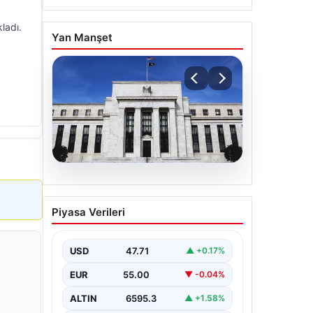
ladı.
Yan Manşet
06.08.2026
Fed faizi sabit tuttu
Piyasa Verileri
USD
47.71
▲ +0.17%
EUR
55.00
▼ -0.04%
ALTIN
6595.3
▲ +1.58%