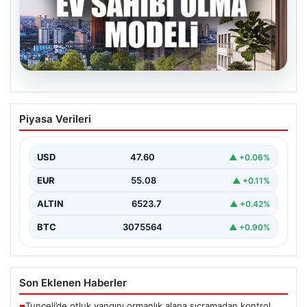
04.08.2026
DAP Yapı’dan bir ilk! Emlak Konut
Piyasa Verileri
güvencesi Dap vizyonuyla kendi
kendini ödeyen ev modeli
USD
47.60
▲ +0.06%
EUR
55.08
▲ +0.11%
ALTIN
6523.7
▲ +0.42%
BTC
3075564
▲ +0.90%
Son Eklenen Haberler
Tunceli’de otluk yangını ormanlık alana sıçramadan kontrol