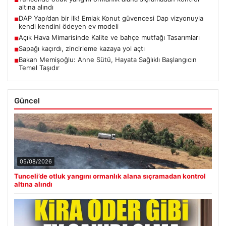
■
altına alındı
DAP Yapı’dan bir ilk! Emlak Konut güvencesi Dap vizyonuyla
■
kendi kendini ödeyen ev modeli
Açık Hava Mimarisinde Kalite ve bahçe mutfağı Tasarımları
■
Sapağı kaçırdı, zincirleme kazaya yol açtı
■
Bakan Memişoğlu: Anne Sütü, Hayata Sağlıklı Başlangıcın
■
Temel Taşıdır
Güncel
05/08/2026
Tunceli’de otluk yangını ormanlık alana sıçramadan kontrol
altına alındı