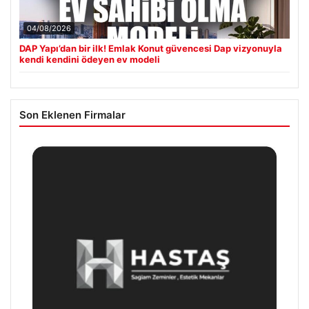
04/08/2026
DAP Yapı’dan bir ilk! Emlak Konut güvencesi Dap vizyonuyla
kendi kendini ödeyen ev modeli
Son Eklenen Firmalar