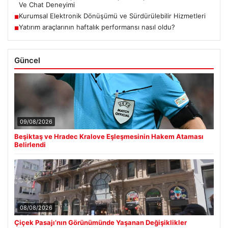
Ve Chat Deneyimi
Kurumsal Elektronik Dönüşümü ve Sürdürülebilir Hizmetleri
■
Yatırım araçlarının haftalık performansı nasıl oldu?
■
Güncel
09/08/2026
Beşiktaş ve Hradec Kralove Eşleşmesinin Hakem Ataması
Belirlendi
08/08/2026
Çiçek Pasajı’nın Görünümünde Yaşanan Değişiklikler