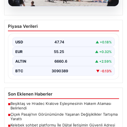
08.08.2026
Çiçek Pasajı’nın Görünümünde Yaşanan
Piyasa Verileri
Değişiklikler Tartışma Yarattı
İstanbul'un tarihi ve kültürel sembollerinden biri olan
Çiçek Pasajı, son dönemde giriş cephesine
USD
47.74
▲ +0.18%
yerleştirilen…
EUR
55.25
▲ +0.32%
ALTIN
6660.6
▲ +2.59%
BTC
3090389
▼ -0.13%
Son Eklenen Haberler
Beşiktaş ve Hradec Kralove Eşleşmesinin Hakem Ataması
■
Belirlendi
Çiçek Pasajı’nın Görünümünde Yaşanan Değişiklikler Tartışma
■
Yarattı
Kelebek sohbet platformu İle Dijital İletişimin Güvenli Adresi
■