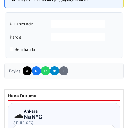
Kullanıcı adı:
Parola:
Beni hatırla
Paylaş:
Hava Durumu
☁
Ankara
NaN°C
ŞEHIR SEÇ