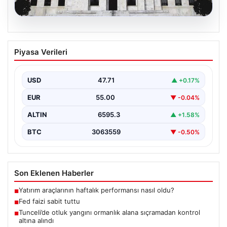
06.08.2026
Fed faizi sabit tuttu
Piyasa Verileri
USD
47.71
▲ +0.17%
EUR
55.00
▼ -0.04%
ALTIN
6595.3
▲ +1.58%
BTC
3063559
▼ -0.50%
Son Eklenen Haberler
Yatırım araçlarının haftalık performansı nasıl oldu?
■
Fed faizi sabit tuttu
■
Tunceli’de otluk yangını ormanlık alana sıçramadan kontrol
■
altına alındı