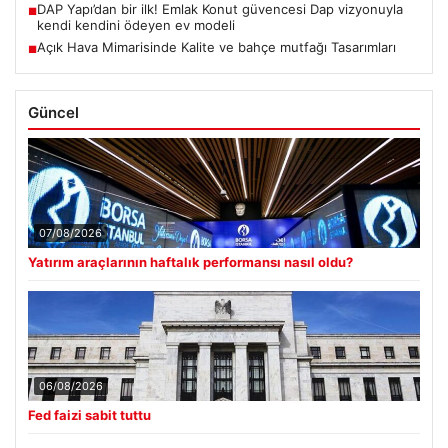
DAP Yapı’dan bir ilk! Emlak Konut güvencesi Dap vizyonuyla
■
kendi kendini ödeyen ev modeli
Açık Hava Mimarisinde Kalite ve bahçe mutfağı Tasarımları
■
Güncel
07/08/2026
Yatırım araçlarının haftalık performansı nasıl oldu?
06/08/2026
Fed faizi sabit tuttu