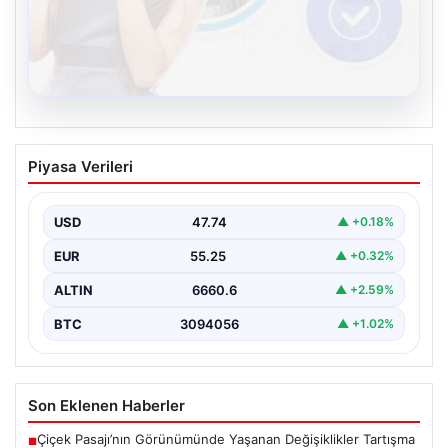
08.08.2026
Kelebek sohbet platformu İle Dijital
Piyasa Verileri
İletişimin Güvenli Adresi Ve Chat
Deneyimi
USD
47.74
▲ +0.18%
İnternet çağında bireylerin seviyeli bir biçimde iletişim
kurması büyük bir hassasiyet taşımaktadır. Günümüzde
EUR
55.25
▲ +0.32%
birçok…
ALTIN
6660.6
▲ +2.59%
BTC
3094056
▲ +1.02%
Son Eklenen Haberler
Çiçek Pasajı’nın Görünümünde Yaşanan Değişiklikler Tartışma
■