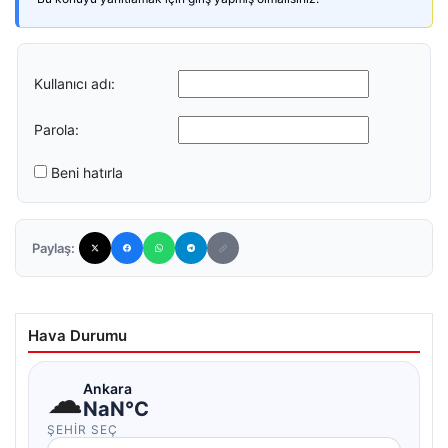
Kullanıcı adı:
Parola:
Beni hatırla
Paylaş:
Hava Durumu
☁
Ankara
NaN°C
ŞEHIR SEÇ