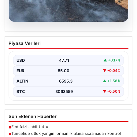
05.08.2026
Tunceli’de otluk yangını ormanlık alana
Piyasa Verileri
sıçramadan kontrol altına alındı
Tunceli'nin Yolkonak, Beydamı ve Karyemez köyleri
arasında bulunan otlaklık bölgede henüz
USD
47.71
▲ +0.17%
belirlenemeyen bir nedenle…
EUR
55.00
▼ -0.04%
ALTIN
6595.3
▲ +1.58%
BTC
3063559
▼ -0.50%
Son Eklenen Haberler
Fed faizi sabit tuttu
■
Tunceli’de otluk yangını ormanlık alana sıçramadan kontrol
■