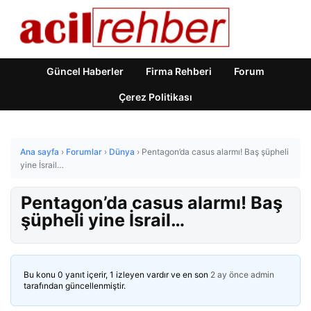
Güncel Haberler
Firma Rehberi
Forum
Çerez Politikası
Ana sayfa
›
Forumlar
›
Dünya
›
Pentagon’da casus alarmı! Baş şüpheli
yine İsrail…
Pentagon’da casus alarmı! Baş
şüpheli yine İsrail…
Bu konu 0 yanıt içerir, 1 izleyen vardır ve en son
2 ay önce
admin
tarafından güncellenmiştir.