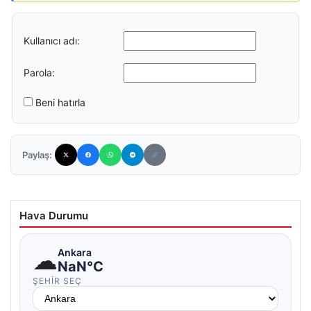
Kullanıcı adı:
Parola:
Beni hatırla
Paylaş:
Hava Durumu
☁
Ankara
NaN°C
ŞEHIR SEÇ