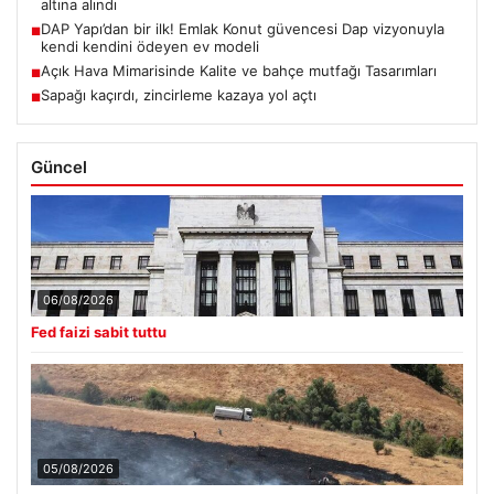
altına alındı
DAP Yapı’dan bir ilk! Emlak Konut güvencesi Dap vizyonuyla
■
kendi kendini ödeyen ev modeli
Açık Hava Mimarisinde Kalite ve bahçe mutfağı Tasarımları
■
Sapağı kaçırdı, zincirleme kazaya yol açtı
■
Güncel
06/08/2026
Fed faizi sabit tuttu
05/08/2026