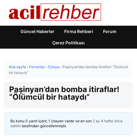
Güncel Haberler
Firma Rehberi
Forum
Çerez Politikası
Ana sayfa
›
Forumlar
›
Dünya
›
Paşinyan’dan bomba itiraflar! “Ölümcül
bir hataydı”
Paşinyan’dan bomba itiraflar!
“Ölümcül bir hataydı”
Bu konu 0 yanıt içerir, 1 izleyen vardır ve en son
2 ay 4 hafta önce
admin
tarafından güncellenmiştir.