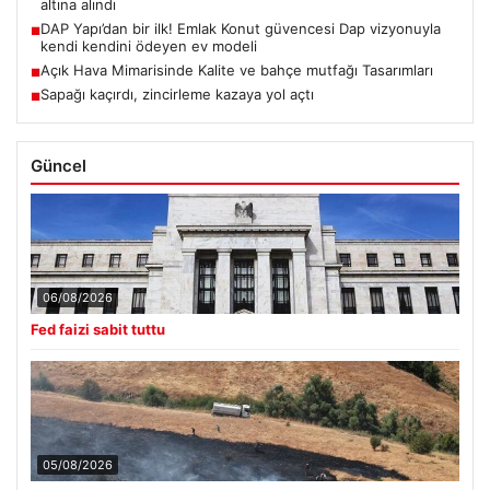
altına alındı
DAP Yapı’dan bir ilk! Emlak Konut güvencesi Dap vizyonuyla
■
kendi kendini ödeyen ev modeli
Açık Hava Mimarisinde Kalite ve bahçe mutfağı Tasarımları
■
Sapağı kaçırdı, zincirleme kazaya yol açtı
■
Güncel
06/08/2026
Fed faizi sabit tuttu
05/08/2026