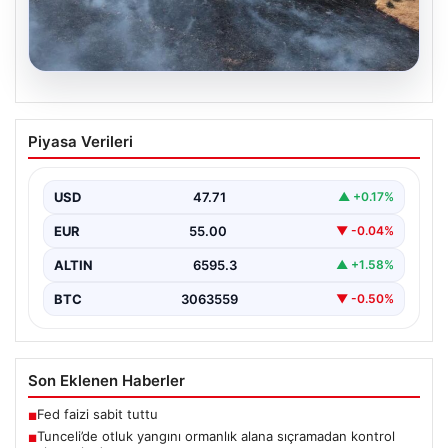
05.08.2026
Tunceli’de otluk yangını ormanlık alana
Piyasa Verileri
sıçramadan kontrol altına alındı
Tunceli'nin Yolkonak, Beydamı ve Karyemez köyleri
arasında bulunan otlaklık bölgede henüz
USD
47.71
▲ +0.17%
belirlenemeyen bir nedenle…
EUR
55.00
▼ -0.04%
ALTIN
6595.3
▲ +1.58%
BTC
3063559
▼ -0.50%
Son Eklenen Haberler
Fed faizi sabit tuttu
■
Tunceli’de otluk yangını ormanlık alana sıçramadan kontrol
■