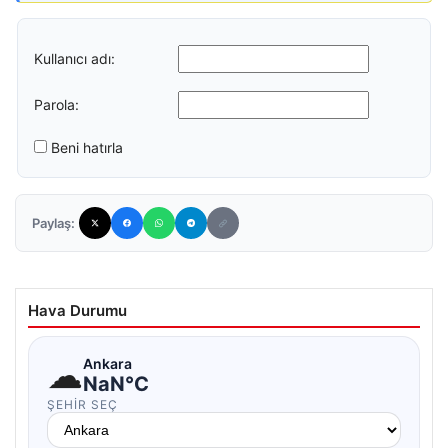
Kullanıcı adı:
Parola:
Beni hatırla
Paylaş:
Hava Durumu
☁
Ankara
NaN°C
ŞEHIR SEÇ