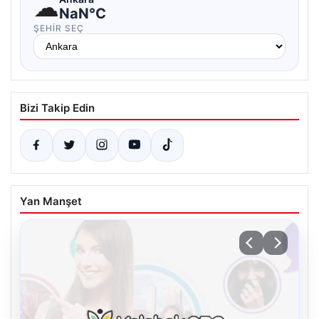
☁
NaN°C
ŞEHIR SEÇ
Bizi Takip Edin
Yan Manşet