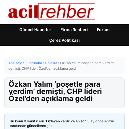
Güncel Haberler
Firma Rehberi
Forum
Çerez Politikası
Ana sayfa
›
Forumlar
›
Politika
›
Özkan Yalım ‘poşetle para verdim’
demişti, CHP lideri Özel’den açıklama geldi
Özkan Yalım ‘poşetle para
verdim’ demişti, CHP lideri
Özel’den açıklama geldi
Bu konu 0 yanıt içerir, 1 izleyen vardır ve en son
3 ay önce
admin
tarafından güncellenmiştir.