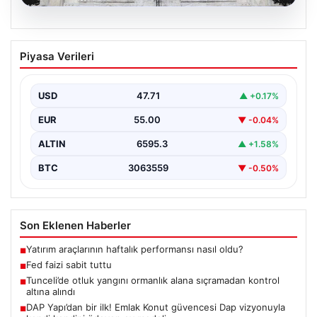
06.08.2026
Fed faizi sabit tuttu
Piyasa Verileri
USD
47.71
▲ +0.17%
EUR
55.00
▼ -0.04%
ALTIN
6595.3
▲ +1.58%
BTC
3063559
▼ -0.50%
Son Eklenen Haberler
Yatırım araçlarının haftalık performansı nasıl oldu?
■
Fed faizi sabit tuttu
■
Tunceli’de otluk yangını ormanlık alana sıçramadan kontrol
■
altına alındı
DAP Yapı’dan bir ilk! Emlak Konut güvencesi Dap vizyonuyla
■