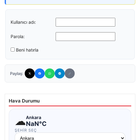
Kullanıcı adı:
Parola:
Beni hatırla
Paylaş:
Hava Durumu
☁
Ankara
NaN°C
ŞEHIR SEÇ