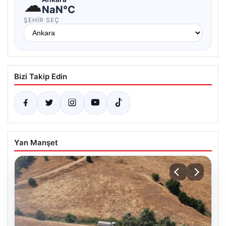
☁
NaN°C
ŞEHIR SEÇ
Bizi Takip Edin
Yan Manşet