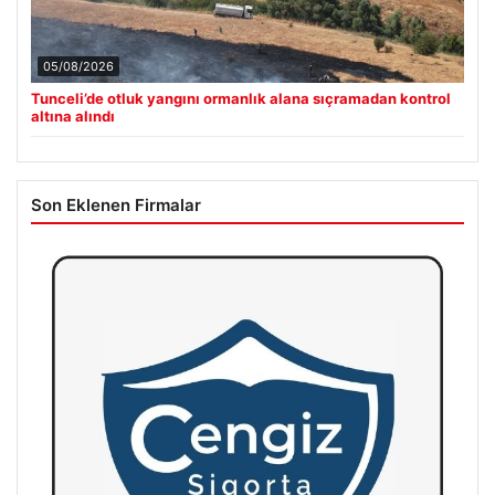
05/08/2026
Tunceli’de otluk yangını ormanlık alana sıçramadan kontrol
altına alındı
Son Eklenen Firmalar