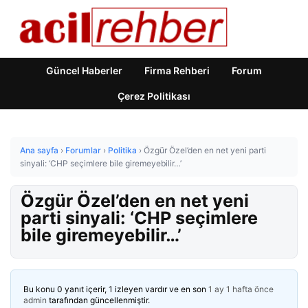
Güncel Haberler
Firma Rehberi
Forum
Çerez Politikası
Ana sayfa
›
Forumlar
›
Politika
›
Özgür Özel’den en net yeni parti
sinyali: ‘CHP seçimlere bile giremeyebilir…’
Özgür Özel’den en net yeni
parti sinyali: ‘CHP seçimlere
bile giremeyebilir…’
Bu konu 0 yanıt içerir, 1 izleyen vardır ve en son
1 ay 1 hafta önce
admin
tarafından güncellenmiştir.