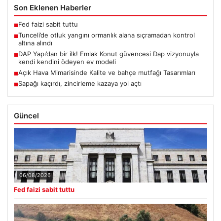
Son Eklenen Haberler
Fed faizi sabit tuttu
■
Tunceli’de otluk yangını ormanlık alana sıçramadan kontrol
■
altına alındı
DAP Yapı’dan bir ilk! Emlak Konut güvencesi Dap vizyonuyla
■
kendi kendini ödeyen ev modeli
Açık Hava Mimarisinde Kalite ve bahçe mutfağı Tasarımları
■
Sapağı kaçırdı, zincirleme kazaya yol açtı
■
Güncel
06/08/2026
Fed faizi sabit tuttu