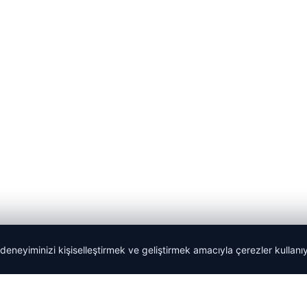
 deneyiminizi kişiselleştirmek ve geliştirmek amacıyla çerezler kullan
Tercüme Bürosu
|
Malta Dil Okulu
|
lemagrup.com.tr