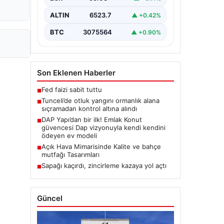
Karyemez köyleri arasında bulunan
otlaklık bölgede henüz
ALTIN
6523.7
▲ +0.42%
belirlenemeyen bir nedenle…
BTC
3075564
▲ +0.90%
Son Eklenen Haberler
Fed faizi sabit tuttu
■
Tunceli’de otluk yangını ormanlık alana
■
sıçramadan kontrol altına alındı
DAP Yapı’dan bir ilk! Emlak Konut
■
güvencesi Dap vizyonuyla kendi kendini
ödeyen ev modeli
Açık Hava Mimarisinde Kalite ve bahçe
■
mutfağı Tasarımları
Sapağı kaçırdı, zincirleme kazaya yol açtı
■
Güncel