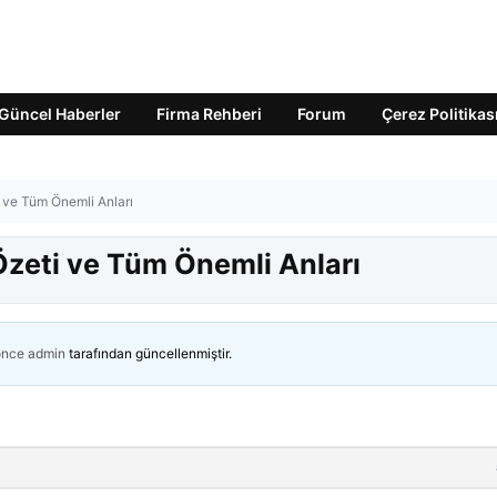
Güncel Haberler
Firma Rehberi
Forum
Çerez Politikas
i ve Tüm Önemli Anları
Özeti ve Tüm Önemli Anları
önce
admin
tarafından güncellenmiştir.