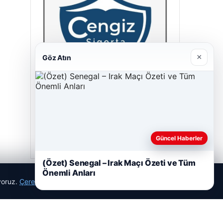
×
Göz Atın
Cengiz Sigorta
23/06/2026
Güncel Haberler
(Özet) Senegal – Irak Maçı Özeti ve Tüm
Önemli Anları
ıyoruz.
Çerez Politikamız
Reddet
Kabul Et