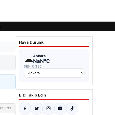
ı
Hava Durumu
☁
Ankara
NaN°C
ŞEHIR SEÇ
Bizi Takip Edin
#25633