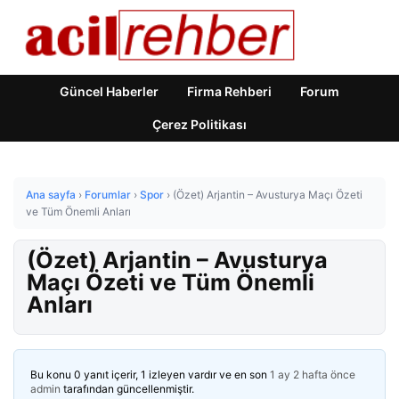
Güncel Haberler
Firma Rehberi
Forum
Çerez Politikası
Ana sayfa
›
Forumlar
›
Spor
›
(Özet) Arjantin – Avusturya Maçı Özeti
ve Tüm Önemli Anları
(Özet) Arjantin – Avusturya
Maçı Özeti ve Tüm Önemli
Anları
Bu konu 0 yanıt içerir, 1 izleyen vardır ve en son
1 ay 2 hafta önce
admin
tarafından güncellenmiştir.