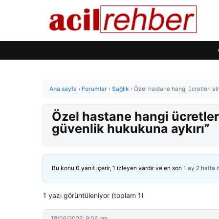
Ana sayfa
›
Forumlar
›
Sağlık
›
Özel hastane hangi ücretleri a
Özel hastane hangi ücretler
güvenlik hukukuna aykırı”
Bu konu 0 yanıt içerir, 1 izleyen vardır ve en son
1 ay 2 hafta
1 yazı görüntüleniyor (toplam 1)
18/06/2026: 9:06 pm