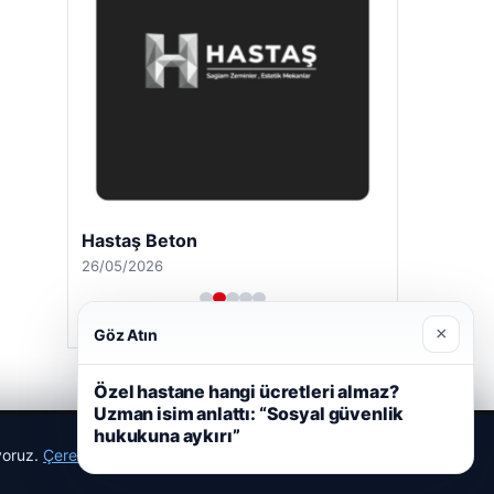
Hastaş Beton
26/05/2026
×
Göz Atın
Özel hastane hangi ücretleri almaz?
Uzman isim anlattı: “Sosyal güvenlik
hukukuna aykırı”
ıyoruz.
Çerez Politikamız
Reddet
Kabul Et