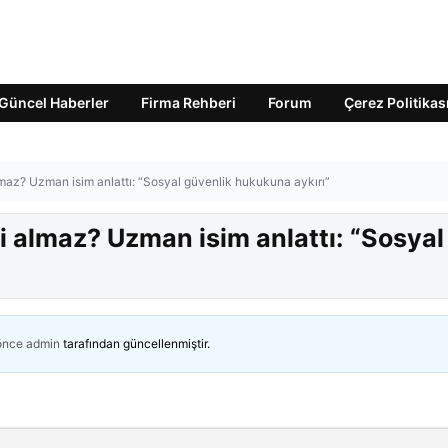
Güncel Haberler
Firma Rehberi
Forum
Çerez Politikas
lmaz? Uzman isim anlattı: “Sosyal güvenlik hukukuna aykırı”
i almaz? Uzman isim anlattı: “Sosyal
 önce
admin
tarafından güncellenmiştir.