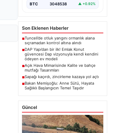
BTC
3048538
▲ +0.92%
Son Eklenen Haberler
Tunceli’de otluk yangını ormanlık alana
■
sıçramadan kontrol altına alındı
DAP Yapı’dan bir ilk! Emlak Konut
■
güvencesi Dap vizyonuyla kendi kendini
ödeyen ev modeli
Açık Hava Mimarisinde Kalite ve bahçe
■
mutfağı Tasarımları
Sapağı kaçırdı, zincirleme kazaya yol açtı
■
Bakan Memişoğlu: Anne Sütü, Hayata
■
Sağlıklı Başlangıcın Temel Taşıdır
Güncel