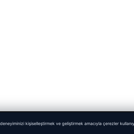
 deneyiminizi kişiselleştirmek ve geliştirmek amacıyla çerezler kullan
Tercüme Bürosu
|
Malta Dil Okulu
|
lemagrup.com.tr