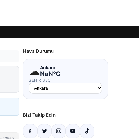
ı
Hava Durumu
☁
Ankara
NaN°C
ŞEHIR SEÇ
Bizi Takip Edin
#23569