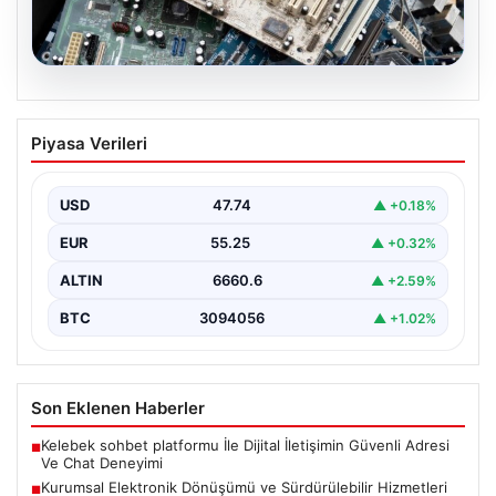
08.08.2026
Kurumsal Elektronik Dönüşümü ve
Piyasa Verileri
Sürdürülebilir Hizmetleri
Günümüzde ilerleyen dijitalleşme doğrultusunda
şirketler altyapı parklarını sürekli aralıklarla
USD
47.74
▲ +0.18%
yenilemektedir. Söz konusu yenileme süreçlerinde…
EUR
55.25
▲ +0.32%
ALTIN
6660.6
▲ +2.59%
BTC
3094056
▲ +1.02%
Son Eklenen Haberler
Kelebek sohbet platformu İle Dijital İletişimin Güvenli Adresi
■
Ve Chat Deneyimi
Kurumsal Elektronik Dönüşümü ve Sürdürülebilir Hizmetleri
■