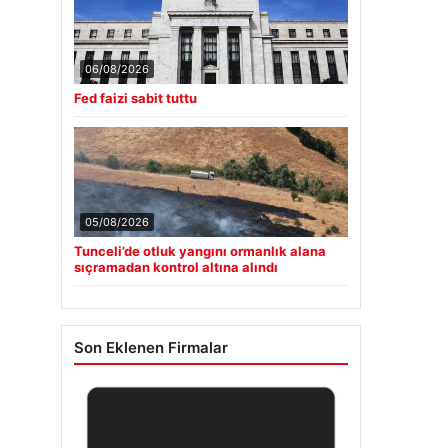
06/08/2026
Fed faizi sabit tuttu
05/08/2026
Tunceli’de otluk yangını ormanlık alana
sıçramadan kontrol altına alındı
Son Eklenen Firmalar