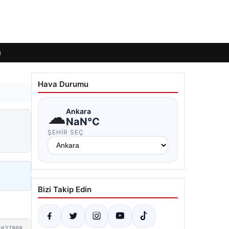
ı
Hava Durumu
☁
Ankara
NaN°C
ŞEHIR SEÇ
Bizi Takip Edin
#27868