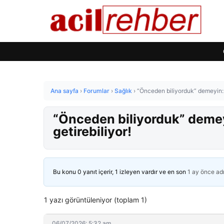
Ana sayfa
›
Forumlar
›
Sağlık
›
“Önceden biliyorduk” demeyin: Zeh
“Önceden biliyorduk” demeyin
getirebiliyor!
Bu konu 0 yanıt içerir, 1 izleyen vardır ve en son
1 ay önce
ad
1 yazı görüntüleniyor (toplam 1)
06/07/2026: 5:32 am