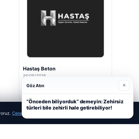
Hastaş Beton
26/05/2026
×
Göz Atın
“Önceden biliyorduk” demeyin: Zehirsiz
türleri bile zehirli hale getirebiliyor!
ıyoruz.
Çerez Politikamız
Reddet
Kabul Et