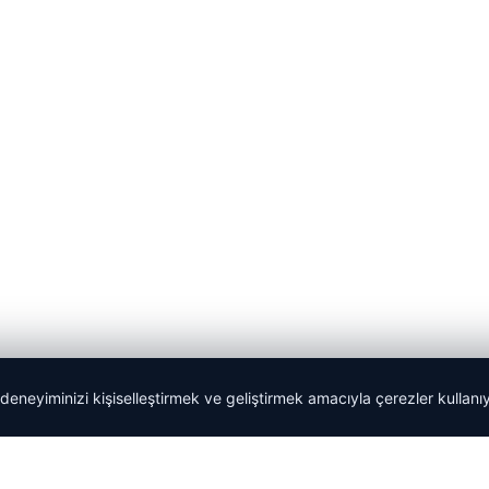
 deneyiminizi kişiselleştirmek ve geliştirmek amacıyla çerezler kullan
Tercüme Bürosu
|
Malta Dil Okulu
|
lemagrup.com.tr