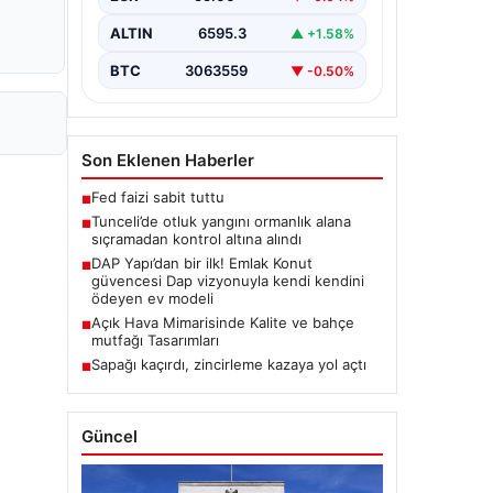
Karyemez köyleri arasında bulunan
otlaklık bölgede henüz
ALTIN
6595.3
▲ +1.58%
belirlenemeyen bir nedenle…
BTC
3063559
▼ -0.50%
Son Eklenen Haberler
Fed faizi sabit tuttu
■
Tunceli’de otluk yangını ormanlık alana
■
sıçramadan kontrol altına alındı
DAP Yapı’dan bir ilk! Emlak Konut
■
güvencesi Dap vizyonuyla kendi kendini
ödeyen ev modeli
Açık Hava Mimarisinde Kalite ve bahçe
■
mutfağı Tasarımları
Sapağı kaçırdı, zincirleme kazaya yol açtı
■
Güncel