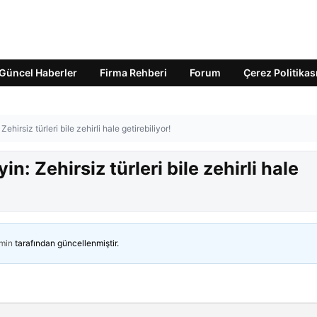
Güncel Haberler
Firma Rehberi
Forum
Çerez Politikas
irsiz türleri bile zehirli hale getirebiliyor!
: Zehirsiz türleri bile zehirli hale
min
tarafından güncellenmiştir.