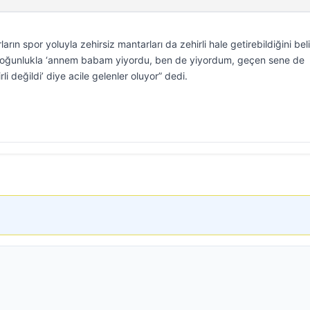
ın spor yoluyla zehirsiz mantarları da zehirli hale getirebildiğini belir
“Çoğunlukla ‘annem babam yiyordu, ben de yiyordum, geçen sene de
li değildi’ diye acile gelenler oluyor” dedi.