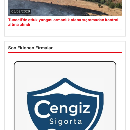
05/08/2026
Tunceli’de otluk yangını ormanlık alana sıçramadan kontrol
altına alındı
Son Eklenen Firmalar