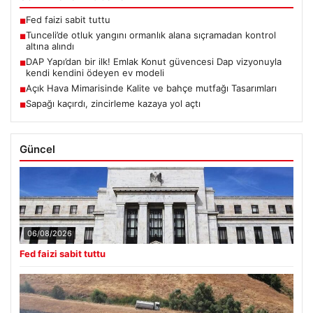
Fed faizi sabit tuttu
■
Tunceli’de otluk yangını ormanlık alana sıçramadan kontrol
■
altına alındı
DAP Yapı’dan bir ilk! Emlak Konut güvencesi Dap vizyonuyla
■
kendi kendini ödeyen ev modeli
Açık Hava Mimarisinde Kalite ve bahçe mutfağı Tasarımları
■
Sapağı kaçırdı, zincirleme kazaya yol açtı
■
Güncel
06/08/2026
Fed faizi sabit tuttu