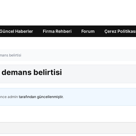
Güncel Haberler
Firma Rehberi
Forum
Çerez Politikas
ans belirtisi
 demans belirtisi
önce
admin
tarafından güncellenmiştir.