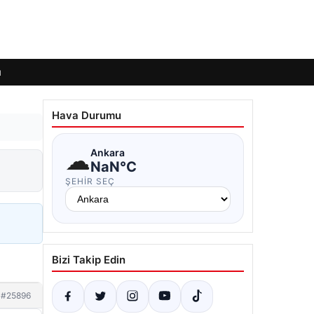
ı
Hava Durumu
☁
Ankara
NaN°C
ŞEHIR SEÇ
Bizi Takip Edin
#25896