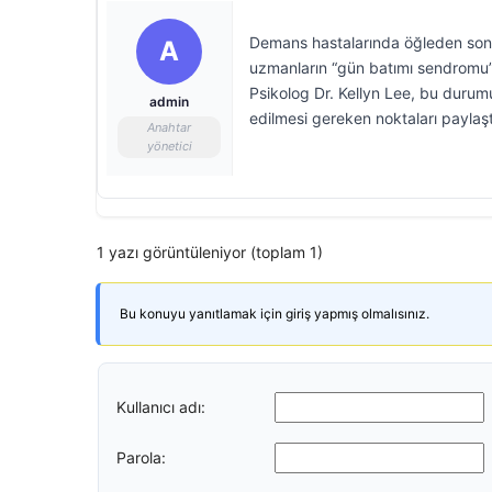
Demans hastalarında öğleden sonra
A
uzmanların “gün batımı sendromu” (
Psikolog Dr. Kellyn Lee, bu durumu
admin
edilmesi gereken noktaları paylaşt
Anahtar
yönetici
1 yazı görüntüleniyor (toplam 1)
Bu konuyu yanıtlamak için giriş yapmış olmalısınız.
Kullanıcı adı:
Parola: