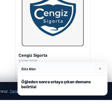
Cengiz Sigorta
23/06/2026
×
Göz Atın
Öğleden sonra ortaya çıkan demans
belirtisi
ıyoruz.
Çerez Politikamız
Reddet
Kabul Et