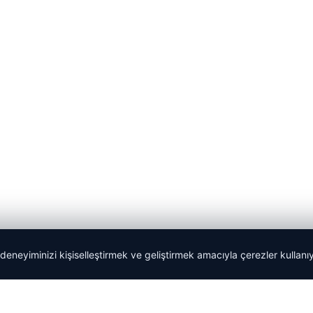
 deneyiminizi kişiselleştirmek ve geliştirmek amacıyla çerezler kullan
Tercüme Bürosu
|
Malta Dil Okulu
|
lemagrup.com.tr