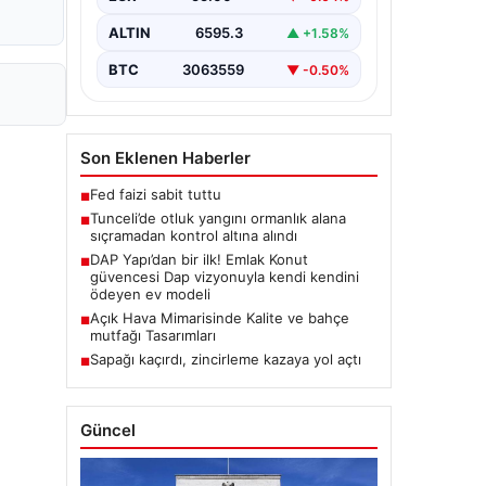
Karyemez köyleri arasında bulunan
otlaklık bölgede henüz
ALTIN
6595.3
▲ +1.58%
belirlenemeyen bir nedenle…
BTC
3063559
▼ -0.50%
Son Eklenen Haberler
Fed faizi sabit tuttu
■
Tunceli’de otluk yangını ormanlık alana
■
sıçramadan kontrol altına alındı
DAP Yapı’dan bir ilk! Emlak Konut
■
güvencesi Dap vizyonuyla kendi kendini
ödeyen ev modeli
Açık Hava Mimarisinde Kalite ve bahçe
■
mutfağı Tasarımları
Sapağı kaçırdı, zincirleme kazaya yol açtı
■
Güncel