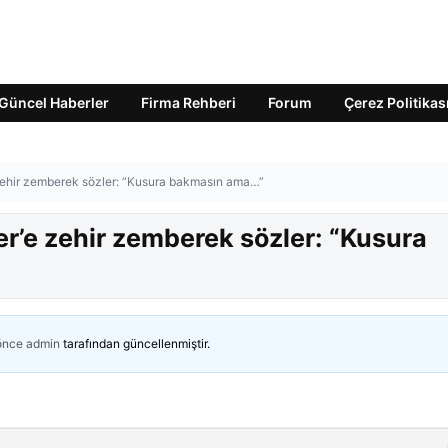
Güncel Haberler
Firma Rehberi
Forum
Çerez Politikas
zehir zemberek sözler: “Kusura bakmasın ama…”
r’e zehir zemberek sözler: “Kusura
 önce
admin
tarafından güncellenmiştir.