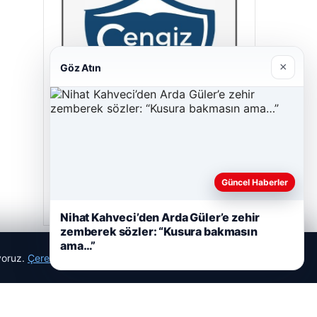
×
Göz Atın
Cengiz Sigorta
23/06/2026
Güncel Haberler
Nihat Kahveci’den Arda Güler’e zehir
zemberek sözler: “Kusura bakmasın
ama…”
ıyoruz.
Çerez Politikamız
Reddet
Kabul Et