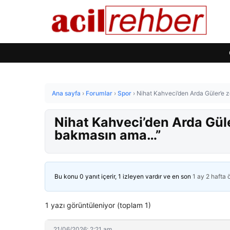
Ana sayfa
›
Forumlar
›
Spor
›
Nihat Kahveci’den Arda Güler’e 
Nihat Kahveci’den Arda Güle
bakmasın ama…”
Bu konu 0 yanıt içerir, 1 izleyen vardır ve en son
1 ay 2 hafta
1 yazı görüntüleniyor (toplam 1)
21/06/2026: 2:21 am