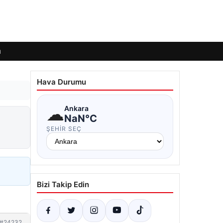
ı
Hava Durumu
☁
Ankara
NaN°C
ŞEHIR SEÇ
Bizi Takip Edin
#24232