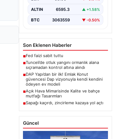
Karyemez köyleri arasında bulunan
otlaklık bölgede henüz
ALTIN
6595.3
▲ +1.58%
belirlenemeyen bir nedenle…
BTC
3063559
▼ -0.50%
Son Eklenen Haberler
Fed faizi sabit tuttu
■
Tunceli’de otluk yangını ormanlık alana
■
sıçramadan kontrol altına alındı
DAP Yapı’dan bir ilk! Emlak Konut
■
güvencesi Dap vizyonuyla kendi kendini
ödeyen ev modeli
Açık Hava Mimarisinde Kalite ve bahçe
■
mutfağı Tasarımları
Sapağı kaçırdı, zincirleme kazaya yol açtı
■
Güncel