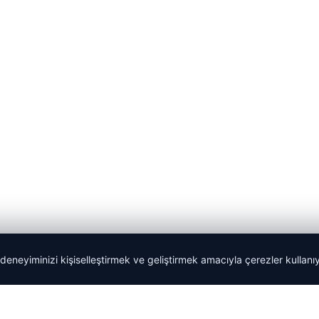
 deneyiminizi kişiselleştirmek ve geliştirmek amacıyla çerezler kullan
Tercüme Bürosu
|
Malta Dil Okulu
|
lemagrup.com.tr