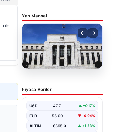
Yan Manşet
n ile
06.08.2026
Fed faizi sabit tuttu
Piyasa Verileri
USD
47.71
▲ +0.17%
EUR
55.00
▼ -0.04%
ALTIN
6595.3
▲ +1.58%