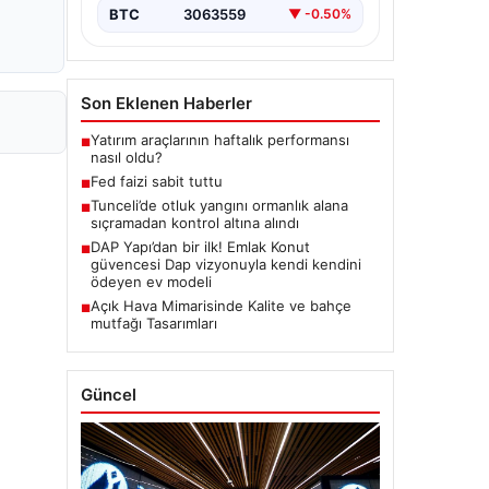
BTC
3063559
▼ -0.50%
Son Eklenen Haberler
Yatırım araçlarının haftalık performansı
■
nasıl oldu?
Fed faizi sabit tuttu
■
Tunceli’de otluk yangını ormanlık alana
■
sıçramadan kontrol altına alındı
DAP Yapı’dan bir ilk! Emlak Konut
■
güvencesi Dap vizyonuyla kendi kendini
ödeyen ev modeli
Açık Hava Mimarisinde Kalite ve bahçe
■
mutfağı Tasarımları
Güncel