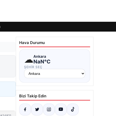
ı
Hava Durumu
☁
Ankara
NaN°C
ŞEHIR SEÇ
Bizi Takip Edin
#24821