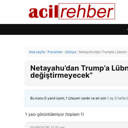
Ana sayfa
›
Forumlar
›
Dünya
›
Netayahu’dan Trump’a Lübnan re
Netayahu’dan Trump’a Lübnan
değiştirmeyecek”
Bu konu 0 yanıt içerir, 1 izleyen vardır ve en son
1 ay 2 hafta
1 yazı görüntüleniyor (toplam 1)
23/06/2026: 11:27 am