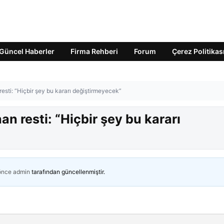
Güncel Haberler
Firma Rehberi
Forum
Çerez Politikas
sti: “Hiçbir şey bu kararı değiştirmeyecek”
 resti: “Hiçbir şey bu kararı
 önce
admin
tarafından güncellenmiştir.