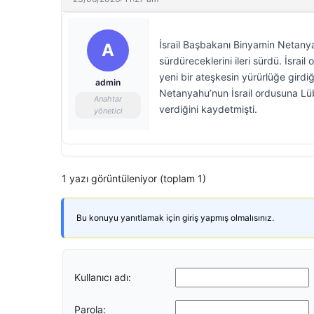
İsrail Başbakanı Binyamin Netanya
A
sürdüreceklerini ileri sürdü. İsrai
yeni bir ateşkesin yürürlüğe girdiğ
admin
Netanyahu’nun İsrail ordusuna Lüb
Anahtar
verdiğini kaydetmişti.
yönetici
1 yazı görüntüleniyor (toplam 1)
Bu konuyu yanıtlamak için giriş yapmış olmalısınız.
Kullanıcı adı:
Parola: