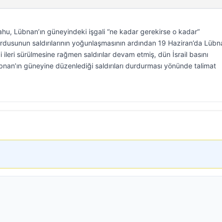
hu, Lübnan’ın güneyindeki işgali “ne kadar gerekirse o kadar”
l ordusunun saldırılarının yoğunlaşmasının ardından 19 Haziran’da Lübna
i ileri sürülmesine rağmen saldırılar devam etmiş, dün İsrail basını
nan’ın güneyine düzenlediği saldırıları durdurması yönünde talimat