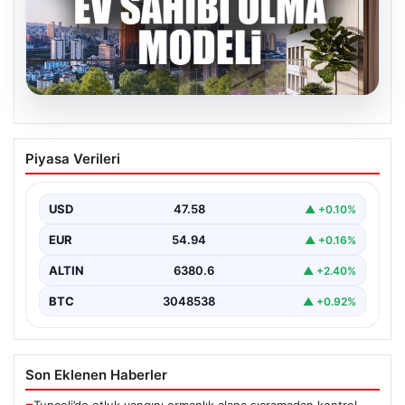
04.08.2026
DAP Yapı’dan bir ilk! Emlak Konut
Piyasa Verileri
güvencesi Dap vizyonuyla kendi
kendini ödeyen ev modeli
USD
47.58
▲ +0.10%
EUR
54.94
▲ +0.16%
ALTIN
6380.6
▲ +2.40%
BTC
3048538
▲ +0.92%
Son Eklenen Haberler