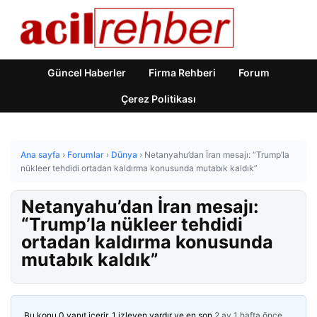
Güncel Haberler
Firma Rehberi
Forum
Çerez Politikası
Ana sayfa
›
Forumlar
›
Dünya
›
Netanyahu’dan İran mesajı: “Trump’la
nükleer tehdidi ortadan kaldırma konusunda mutabık kaldık”
Netanyahu’dan İran mesajı:
“Trump’la nükleer tehdidi
ortadan kaldırma konusunda
mutabık kaldık”
Bu konu 0 yanıt içerir, 1 izleyen vardır ve en son
2 ay 1 hafta önce