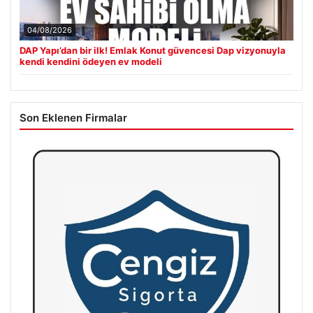
04/08/2026
DAP Yapı’dan bir ilk! Emlak Konut güvencesi Dap vizyonuyla
kendi kendini ödeyen ev modeli
Son Eklenen Firmalar