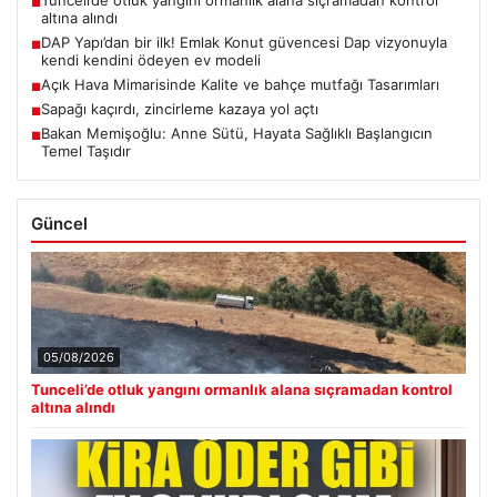
Tunceli’de otluk yangını ormanlık alana sıçramadan kontrol
■
altına alındı
DAP Yapı’dan bir ilk! Emlak Konut güvencesi Dap vizyonuyla
■
kendi kendini ödeyen ev modeli
Açık Hava Mimarisinde Kalite ve bahçe mutfağı Tasarımları
■
Sapağı kaçırdı, zincirleme kazaya yol açtı
■
Bakan Memişoğlu: Anne Sütü, Hayata Sağlıklı Başlangıcın
■
Temel Taşıdır
Güncel
05/08/2026
Tunceli’de otluk yangını ormanlık alana sıçramadan kontrol
altına alındı