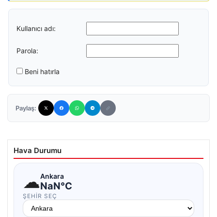
Kullanıcı adı:
Parola:
Beni hatırla
Paylaş:
Hava Durumu
☁
Ankara
NaN°C
ŞEHIR SEÇ