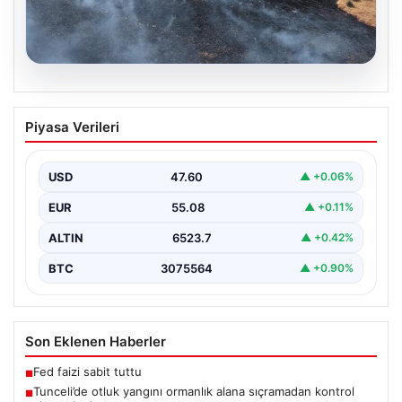
05.08.2026
Tunceli’de otluk yangını ormanlık alana
Piyasa Verileri
sıçramadan kontrol altına alındı
Tunceli'nin Yolkonak, Beydamı ve Karyemez köyleri
arasında bulunan otlaklık bölgede henüz
USD
47.60
▲ +0.06%
belirlenemeyen bir nedenle…
EUR
55.08
▲ +0.11%
ALTIN
6523.7
▲ +0.42%
BTC
3075564
▲ +0.90%
Son Eklenen Haberler
Fed faizi sabit tuttu
■
Tunceli’de otluk yangını ormanlık alana sıçramadan kontrol
■