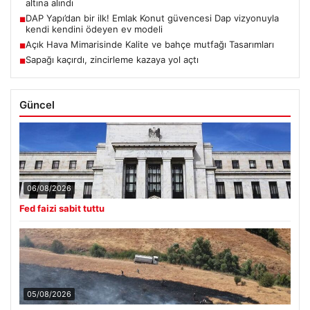
altına alındı
DAP Yapı’dan bir ilk! Emlak Konut güvencesi Dap vizyonuyla
■
kendi kendini ödeyen ev modeli
Açık Hava Mimarisinde Kalite ve bahçe mutfağı Tasarımları
■
Sapağı kaçırdı, zincirleme kazaya yol açtı
■
Güncel
06/08/2026
Fed faizi sabit tuttu
05/08/2026