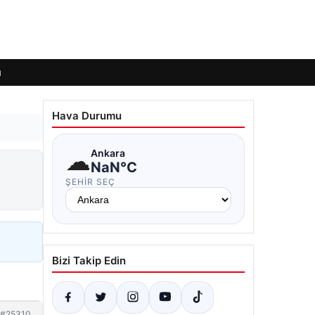
ı
Hava Durumu
☁
Ankara
NaN°C
ŞEHIR SEÇ
Bizi Takip Edin
#25310