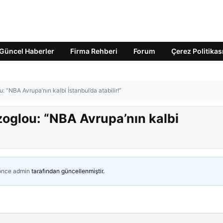
Güncel Haberler
Firma Rehberi
Forum
Çerez Politikas
 “NBA Avrupa’nın kalbi İstanbul’da atabilir!”
oglou: “NBA Avrupa’nın kalbi
 önce
admin
tarafından güncellenmiştir.