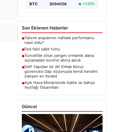
BTC
3094056
▲ +1.02%
Son Eklenen Haberler
Yatırım araçlarının haftalık performansı
■
nasıl oldu?
Fed faizi sabit tuttu
■
Tunceli’de otluk yangını ormanlık alana
■
sıçramadan kontrol altına alındı
DAP Yapı’dan bir ilk! Emlak Konut
■
güvencesi Dap vizyonuyla kendi kendini
ödeyen ev modeli
Açık Hava Mimarisinde Kalite ve bahçe
■
mutfağı Tasarımları
Güncel