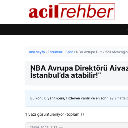
Ana sayfa
›
Forumlar
›
Spor
›
NBA Avrupa Direktörü Aivazoglou:
NBA Avrupa Direktörü Aivaz
İstanbul’da atabilir!”
Bu konu 0 yanıt içerir, 1 izleyen vardır ve en son
1 ay 2 hafta
1 yazı görüntüleniyor (toplam 1)
25/06/2026: 2:37 am