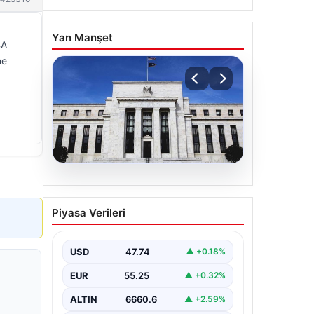
Yan Manşet
BA
ne
06.08.2026
Fed faizi sabit tuttu
Piyasa Verileri
USD
47.74
▲ +0.18%
EUR
55.25
▲ +0.32%
ALTIN
6660.6
▲ +2.59%