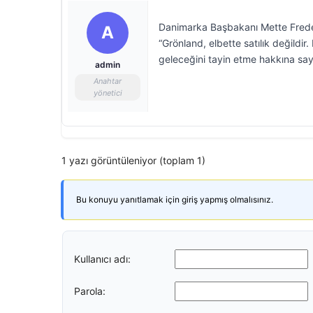
Danimarka Başbakanı Mette Frederi
A
“Grönland, elbette satılık değildir
geleceğini tayin etme hakkına sa
admin
Anahtar
yönetici
1 yazı görüntüleniyor (toplam 1)
Bu konuyu yanıtlamak için giriş yapmış olmalısınız.
Kullanıcı adı:
Parola: