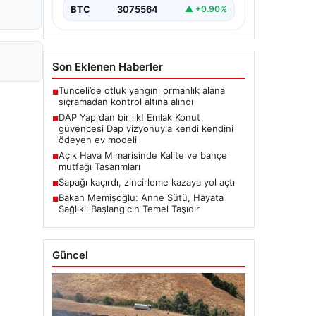
BTC
3075564
▲ +0.90%
Son Eklenen Haberler
Tunceli’de otluk yangını ormanlık alana
■
sıçramadan kontrol altına alındı
DAP Yapı’dan bir ilk! Emlak Konut
■
güvencesi Dap vizyonuyla kendi kendini
ödeyen ev modeli
Açık Hava Mimarisinde Kalite ve bahçe
■
mutfağı Tasarımları
Sapağı kaçırdı, zincirleme kazaya yol açtı
■
Bakan Memişoğlu: Anne Sütü, Hayata
■
Sağlıklı Başlangıcın Temel Taşıdır
Güncel