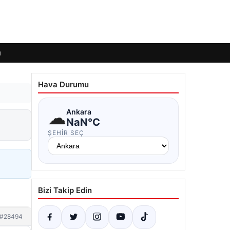
ı
Hava Durumu
☁
Ankara
NaN°C
ŞEHIR SEÇ
Bizi Takip Edin
#28494