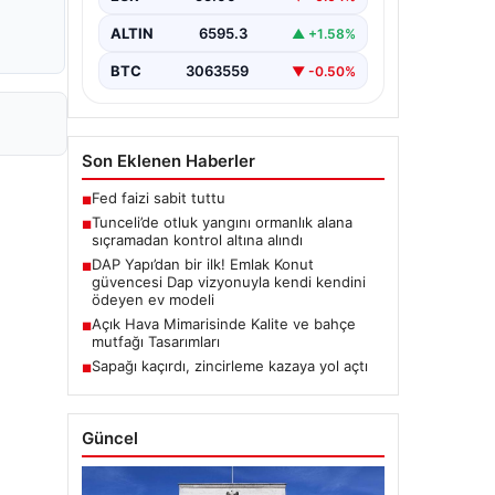
Karyemez köyleri arasında bulunan
otlaklık bölgede henüz
ALTIN
6595.3
▲ +1.58%
belirlenemeyen bir nedenle…
BTC
3063559
▼ -0.50%
Son Eklenen Haberler
Fed faizi sabit tuttu
■
Tunceli’de otluk yangını ormanlık alana
■
sıçramadan kontrol altına alındı
DAP Yapı’dan bir ilk! Emlak Konut
■
güvencesi Dap vizyonuyla kendi kendini
ödeyen ev modeli
Açık Hava Mimarisinde Kalite ve bahçe
■
mutfağı Tasarımları
Sapağı kaçırdı, zincirleme kazaya yol açtı
■
Güncel