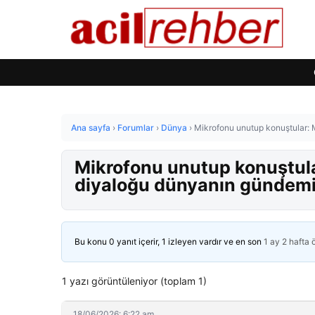
Ana sayfa
›
Forumlar
›
Dünya
›
Mikrofonu unutup konuştular: 
Mikrofonu unutup konuştula
diyaloğu dünyanın gündem
Bu konu 0 yanıt içerir, 1 izleyen vardır ve en son
1 ay 2 hafta
1 yazı görüntüleniyor (toplam 1)
18/06/2026: 6:22 am