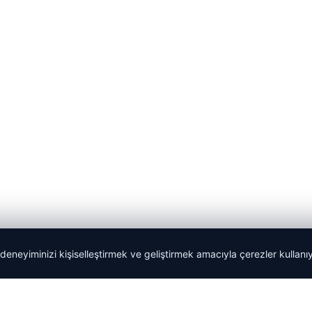
 deneyiminizi kişiselleştirmek ve geliştirmek amacıyla çerezler kullan
Tercüme Bürosu
|
Malta Dil Okulu
|
lemagrup.com.tr