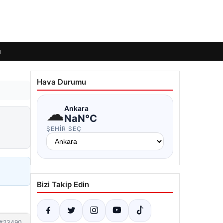
ı
Hava Durumu
☁
Ankara
NaN°C
ŞEHIR SEÇ
Bizi Takip Edin
#23490