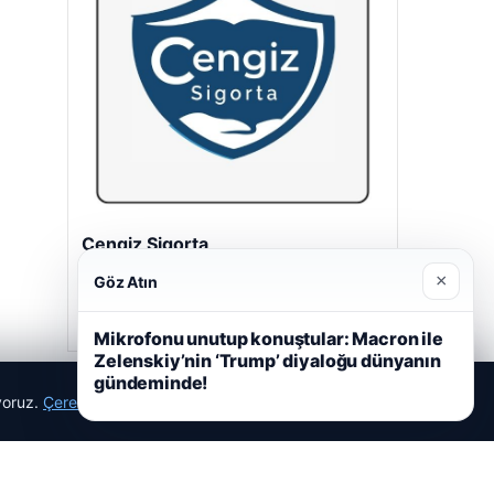
Cengiz Sigorta
23/06/2026
×
Göz Atın
Mikrofonu unutup konuştular: Macron ile
Zelenskiy’nin ‘Trump’ diyaloğu dünyanın
gündeminde!
ıyoruz.
Çerez Politikamız
Reddet
Kabul Et