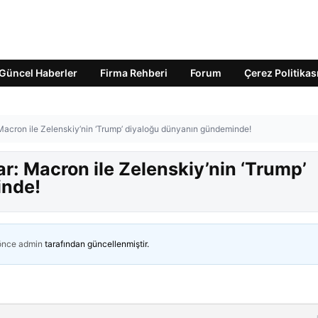
Güncel Haberler
Firma Rehberi
Forum
Çerez Politikas
Macron ile Zelenskiy’nin ‘Trump’ diyaloğu dünyanın gündeminde!
r: Macron ile Zelenskiy’nin ‘Trump’
inde!
 önce
admin
tarafından güncellenmiştir.