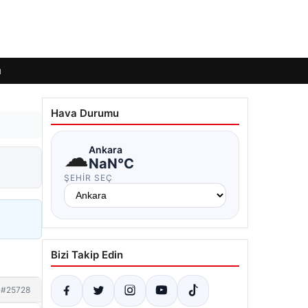
ı
Hava Durumu
☁
Ankara
NaN°C
ŞEHIR SEÇ
Bizi Takip Edin
#25728