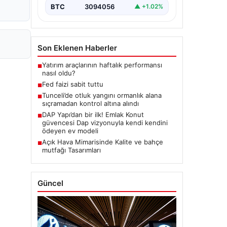
BTC
3094056
▲ +1.02%
Son Eklenen Haberler
Yatırım araçlarının haftalık performansı
■
nasıl oldu?
Fed faizi sabit tuttu
■
Tunceli’de otluk yangını ormanlık alana
■
sıçramadan kontrol altına alındı
DAP Yapı’dan bir ilk! Emlak Konut
■
güvencesi Dap vizyonuyla kendi kendini
ödeyen ev modeli
Açık Hava Mimarisinde Kalite ve bahçe
■
mutfağı Tasarımları
Güncel