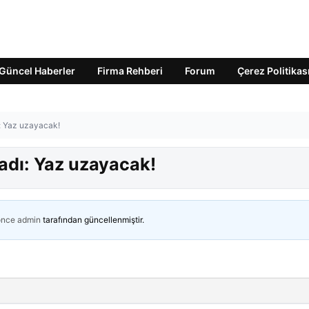
Güncel Haberler
Firma Rehberi
Forum
Çerez Politikas
ı: Yaz uzayacak!
adı: Yaz uzayacak!
önce
admin
tarafından güncellenmiştir.