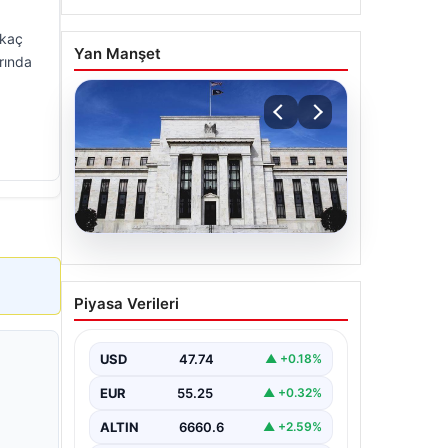
rkaç
Yan Manşet
rında
06.08.2026
Fed faizi sabit tuttu
Piyasa Verileri
USD
47.74
▲ +0.18%
EUR
55.25
▲ +0.32%
ALTIN
6660.6
▲ +2.59%