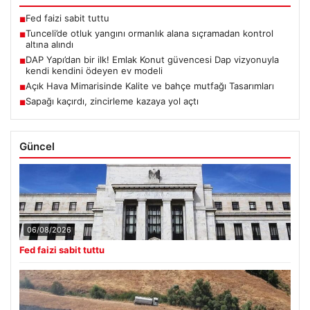
Fed faizi sabit tuttu
■
Tunceli’de otluk yangını ormanlık alana sıçramadan kontrol
■
altına alındı
DAP Yapı’dan bir ilk! Emlak Konut güvencesi Dap vizyonuyla
■
kendi kendini ödeyen ev modeli
Açık Hava Mimarisinde Kalite ve bahçe mutfağı Tasarımları
■
Sapağı kaçırdı, zincirleme kazaya yol açtı
■
Güncel
06/08/2026
Fed faizi sabit tuttu