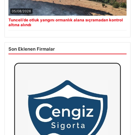
05/08/2026
Tunceli’de otluk yangını ormanlık alana sıçramadan kontrol
altına alındı
Son Eklenen Firmalar