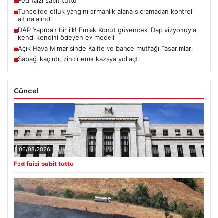
Fed faizi sabit tuttu
■
Tunceli’de otluk yangını ormanlık alana sıçramadan kontrol
■
altına alındı
DAP Yapı’dan bir ilk! Emlak Konut güvencesi Dap vizyonuyla
■
kendi kendini ödeyen ev modeli
Açık Hava Mimarisinde Kalite ve bahçe mutfağı Tasarımları
■
Sapağı kaçırdı, zincirleme kazaya yol açtı
■
Güncel
06/08/2026
Fed faizi sabit tuttu