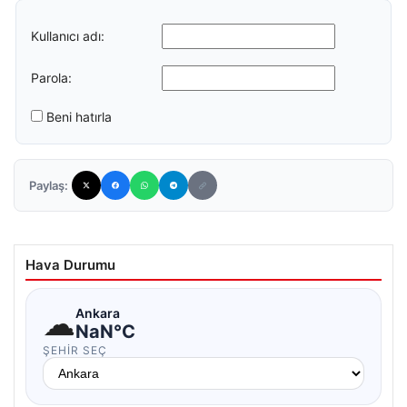
Kullanıcı adı:
Parola:
Beni hatırla
Paylaş:
Hava Durumu
☁
Ankara
NaN°C
ŞEHIR SEÇ