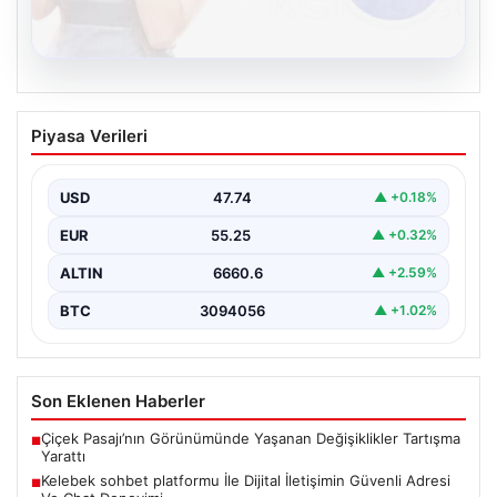
08.08.2026
Kelebek sohbet platformu İle Dijital
Piyasa Verileri
İletişimin Güvenli Adresi Ve Chat
Deneyimi
USD
47.74
▲ +0.18%
İnternet çağında bireylerin seviyeli bir biçimde iletişim
kurması büyük bir hassasiyet taşımaktadır. Günümüzde
EUR
55.25
▲ +0.32%
birçok…
ALTIN
6660.6
▲ +2.59%
BTC
3094056
▲ +1.02%
Son Eklenen Haberler
Çiçek Pasajı’nın Görünümünde Yaşanan Değişiklikler Tartışma
■
Yarattı
Kelebek sohbet platformu İle Dijital İletişimin Güvenli Adresi
■