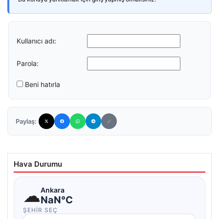
Kullanıcı adı:
Parola:
Beni hatırla
Paylaş:
Hava Durumu
☁
Ankara
NaN°C
ŞEHIR SEÇ