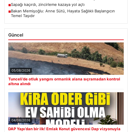
Sapağı kaçırdı, zincirleme kazaya yol açtı
■
Bakan Memişoğlu: Anne Sütü, Hayata Sağlıklı Başlangıcın
■
Temel Taşıdır
Güncel
05/08/2026
Tunceli’de otluk yangını ormanlık alana sıçramadan kontrol
altına alındı
04/08/2026
DAP Yapı’dan bir ilk! Emlak Konut güvencesi Dap vizyonuyla