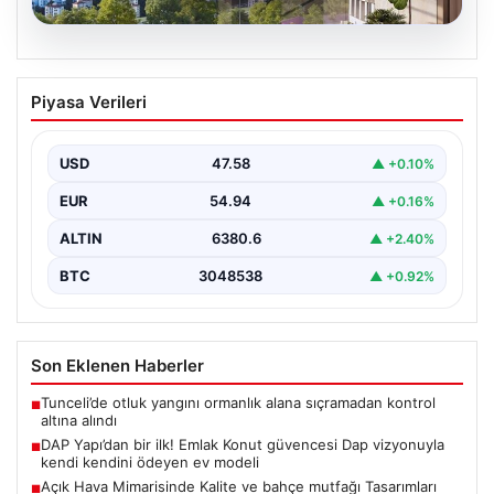
04.08.2026
DAP Yapı’dan bir ilk! Emlak Konut
Piyasa Verileri
güvencesi Dap vizyonuyla kendi
kendini ödeyen ev modeli
USD
47.58
▲ +0.10%
EUR
54.94
▲ +0.16%
ALTIN
6380.6
▲ +2.40%
BTC
3048538
▲ +0.92%
Son Eklenen Haberler
Tunceli’de otluk yangını ormanlık alana sıçramadan kontrol
■
altına alındı
DAP Yapı’dan bir ilk! Emlak Konut güvencesi Dap vizyonuyla
■
kendi kendini ödeyen ev modeli
Açık Hava Mimarisinde Kalite ve bahçe mutfağı Tasarımları
■