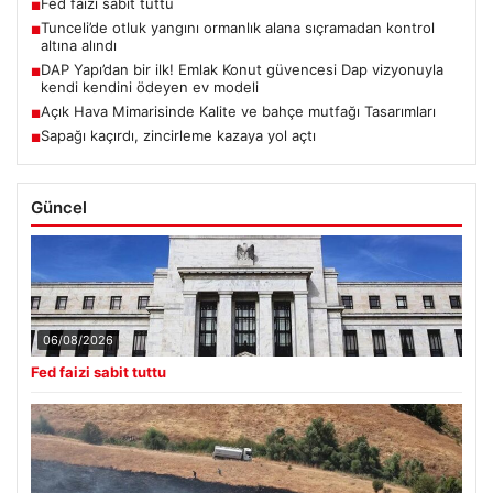
Fed faizi sabit tuttu
■
Tunceli’de otluk yangını ormanlık alana sıçramadan kontrol
■
altına alındı
DAP Yapı’dan bir ilk! Emlak Konut güvencesi Dap vizyonuyla
■
kendi kendini ödeyen ev modeli
Açık Hava Mimarisinde Kalite ve bahçe mutfağı Tasarımları
■
Sapağı kaçırdı, zincirleme kazaya yol açtı
■
Güncel
06/08/2026
Fed faizi sabit tuttu