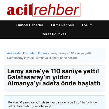
Güncel Haberler
Firma Rehberi
Forum
Çerez Politikası
Ana sayfa
›
Forumlar
›
Finans
›
Leroy sane’ye 110 saniye yetti!
Galatasaray’ın yıldızı Almanya’yı adeta önde başlattı
Leroy sane’ye 110 saniye yetti!
Galatasaray’ın yıldızı
Almanya’yı adeta önde başlattı
Bu konu 0 yanıt içerir, 1 izleyen vardır ve en son
1 ay 1 hafta önce
admin
tarafından güncellenmiştir.