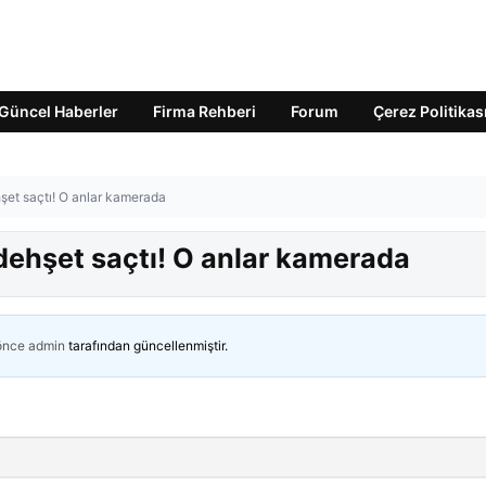
Güncel Haberler
Firma Rehberi
Forum
Çerez Politikas
şet saçtı! O anlar kamerada
dehşet saçtı! O anlar kamerada
 önce
admin
tarafından güncellenmiştir.