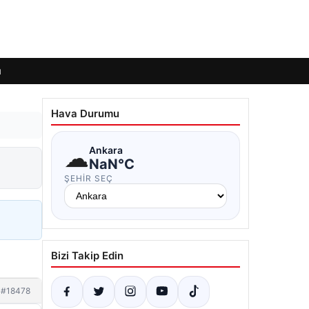
ı
Hava Durumu
☁
Ankara
NaN°C
ŞEHIR SEÇ
Bizi Takip Edin
#18478