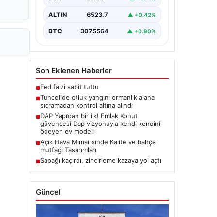
Karyemez köyleri arasında bulunan
otlaklık bölgede henüz
ALTIN
6523.7
▲ +0.42%
belirlenemeyen bir nedenle…
BTC
3075564
▲ +0.90%
Son Eklenen Haberler
Fed faizi sabit tuttu
■
Tunceli’de otluk yangını ormanlık alana
■
sıçramadan kontrol altına alındı
DAP Yapı’dan bir ilk! Emlak Konut
■
güvencesi Dap vizyonuyla kendi kendini
ödeyen ev modeli
Açık Hava Mimarisinde Kalite ve bahçe
■
mutfağı Tasarımları
Sapağı kaçırdı, zincirleme kazaya yol açtı
■
Güncel