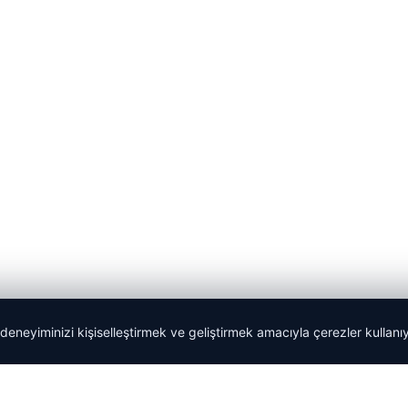
 deneyiminizi kişiselleştirmek ve geliştirmek amacıyla çerezler kullan
Tercüme Bürosu
|
Malta Dil Okulu
|
lemagrup.com.tr