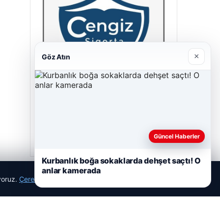
×
Göz Atın
Cengiz Sigorta
23/06/2026
Güncel Haberler
Kurbanlık boğa sokaklarda dehşet saçtı! O
anlar kamerada
ıyoruz.
Çerez Politikamız
Reddet
Kabul Et