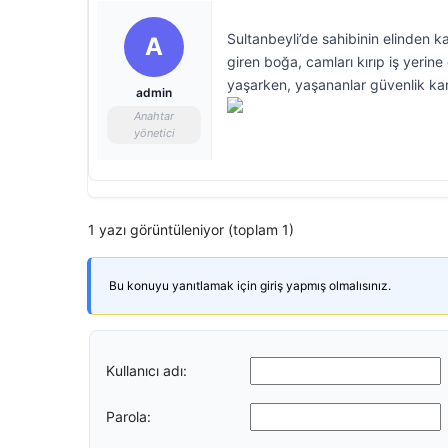
Sultanbeyli’de sahibinin elinden 
A
giren boğa, camları kırıp iş yerin
yaşarken, yaşananlar güvenlik ka
admin
Anahtar
yönetici
1 yazı görüntüleniyor (toplam 1)
Bu konuyu yanıtlamak için giriş yapmış olmalısınız.
Kullanıcı adı:
Parola: