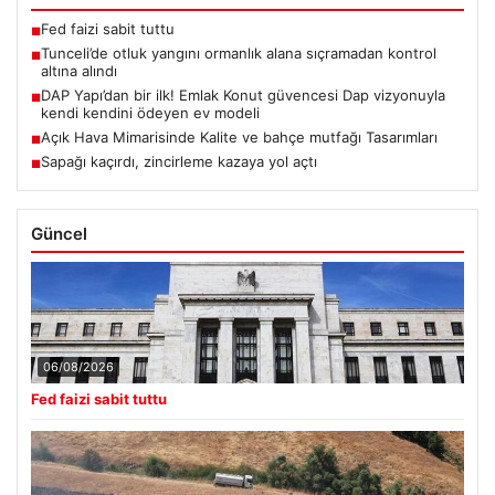
Fed faizi sabit tuttu
■
Tunceli’de otluk yangını ormanlık alana sıçramadan kontrol
■
altına alındı
DAP Yapı’dan bir ilk! Emlak Konut güvencesi Dap vizyonuyla
■
kendi kendini ödeyen ev modeli
Açık Hava Mimarisinde Kalite ve bahçe mutfağı Tasarımları
■
Sapağı kaçırdı, zincirleme kazaya yol açtı
■
Güncel
06/08/2026
Fed faizi sabit tuttu