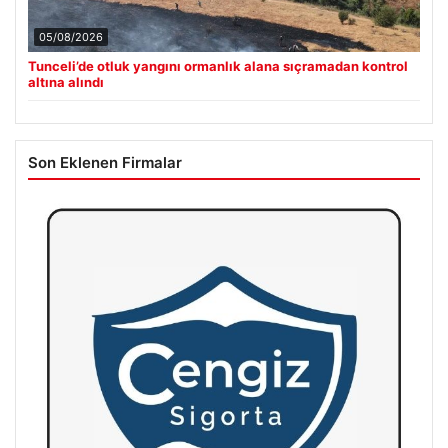
05/08/2026
Tunceli’de otluk yangını ormanlık alana sıçramadan kontrol
altına alındı
Son Eklenen Firmalar