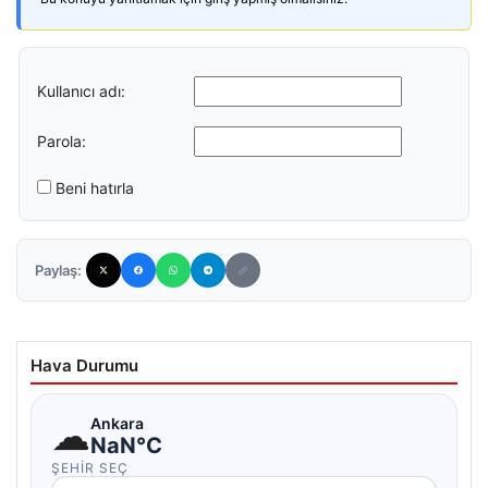
Kullanıcı adı:
Parola:
Beni hatırla
Paylaş:
Hava Durumu
☁
Ankara
NaN°C
ŞEHIR SEÇ