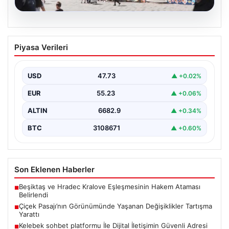
08.08.2026
Çiçek Pasajı’nın Görünümünde Yaşanan
Piyasa Verileri
Değişiklikler Tartışma Yarattı
İstanbul'un tarihi ve kültürel sembollerinden biri olan
Çiçek Pasajı, son dönemde giriş cephesine
USD
47.73
▲ +0.02%
yerleştirilen…
EUR
55.23
▲ +0.06%
ALTIN
6682.9
▲ +0.34%
BTC
3108671
▲ +0.60%
Son Eklenen Haberler
Beşiktaş ve Hradec Kralove Eşleşmesinin Hakem Ataması
■
Belirlendi
Çiçek Pasajı’nın Görünümünde Yaşanan Değişiklikler Tartışma
■
Yarattı
Kelebek sohbet platformu İle Dijital İletişimin Güvenli Adresi
■