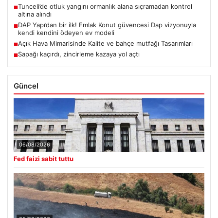
Tunceli’de otluk yangını ormanlık alana sıçramadan kontrol
■
altına alındı
DAP Yapı’dan bir ilk! Emlak Konut güvencesi Dap vizyonuyla
■
kendi kendini ödeyen ev modeli
Açık Hava Mimarisinde Kalite ve bahçe mutfağı Tasarımları
■
Sapağı kaçırdı, zincirleme kazaya yol açtı
■
Güncel
06/08/2026
Fed faizi sabit tuttu