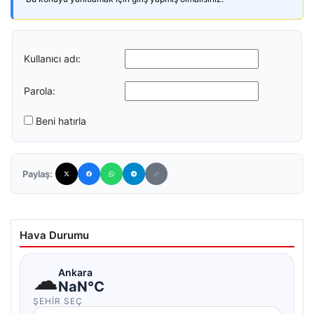
Kullanıcı adı:
Parola:
Beni hatırla
Paylaş:
Hava Durumu
☁
Ankara
NaN°C
ŞEHIR SEÇ