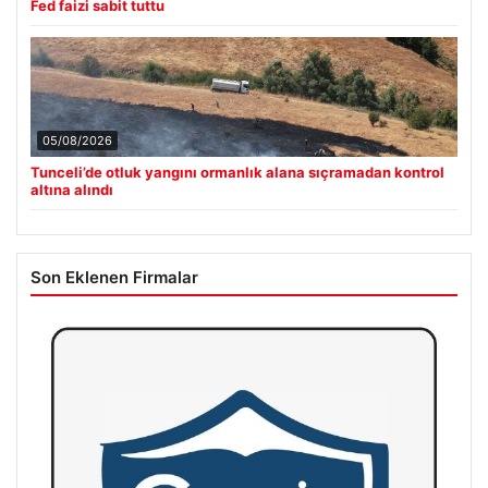
Fed faizi sabit tuttu
05/08/2026
Tunceli’de otluk yangını ormanlık alana sıçramadan kontrol
altına alındı
Son Eklenen Firmalar