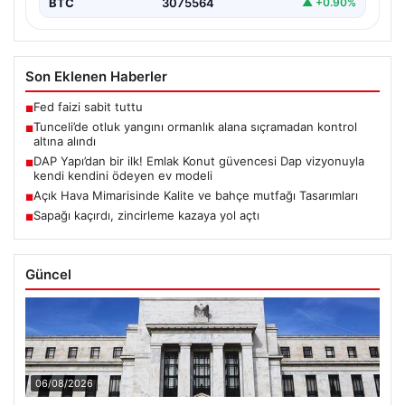
BTC
3075564
▲ +0.90%
Son Eklenen Haberler
Fed faizi sabit tuttu
■
Tunceli’de otluk yangını ormanlık alana sıçramadan kontrol
■
altına alındı
DAP Yapı’dan bir ilk! Emlak Konut güvencesi Dap vizyonuyla
■
kendi kendini ödeyen ev modeli
Açık Hava Mimarisinde Kalite ve bahçe mutfağı Tasarımları
■
Sapağı kaçırdı, zincirleme kazaya yol açtı
■
Güncel
06/08/2026