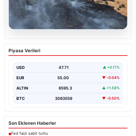
05.08.2026
Tunceli’de otluk yangını ormanlık alana
Piyasa Verileri
sıçramadan kontrol altına alındı
Tunceli'nin Yolkonak, Beydamı ve Karyemez köyleri
arasında bulunan otlaklık bölgede henüz
USD
47.71
▲ +0.17%
belirlenemeyen bir nedenle…
EUR
55.00
▼ -0.04%
ALTIN
6595.3
▲ +1.58%
BTC
3063559
▼ -0.50%
Son Eklenen Haberler
Fed faizi sabit tuttu
■