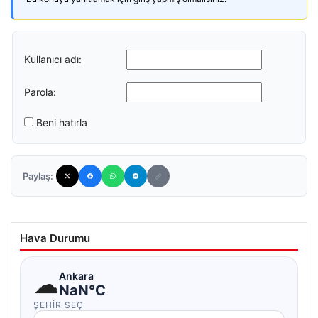
Kullanıcı adı:
Parola:
Beni hatırla
Paylaş:
Hava Durumu
☁
Ankara
NaN°C
ŞEHIR SEÇ