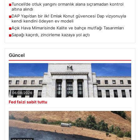
Tunceli’de otluk yangını ormanlık alana sıçramadan kontrol
■
altına alındı
DAP Yapı’dan bir ilk! Emlak Konut güvencesi Dap vizyonuyla
■
kendi kendini ödeyen ev modeli
Açık Hava Mimarisinde Kalite ve bahçe mutfağı Tasarımları
■
Sapağı kaçırdı, zincirleme kazaya yol açtı
■
Güncel
06/08/2026
Fed faizi sabit tuttu