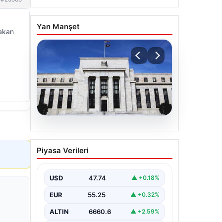
Yan Manşet
akan
06.08.2026
Fed faizi sabit tuttu
Piyasa Verileri
USD
47.74
▲ +0.18%
EUR
55.25
▲ +0.32%
ALTIN
6660.6
▲ +2.59%