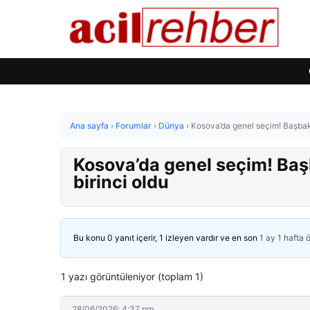
Ana sayfa
›
Forumlar
›
Dünya
›
Kosova’da genel seçim! Başbakan
Kosova’da genel seçim! Başb
birinci oldu
Bu konu 0 yanıt içerir, 1 izleyen vardır ve en son
1 ay 1 hafta 
1 yazı görüntüleniyor (toplam 1)
28/06/2026: 4:37 pm