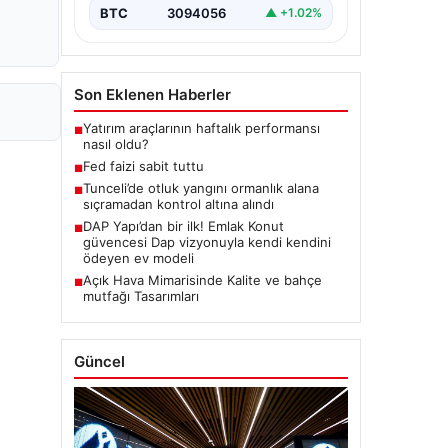
BTC
3094056
▲ +1.02%
Son Eklenen Haberler
Yatırım araçlarının haftalık performansı
■
nasıl oldu?
Fed faizi sabit tuttu
■
Tunceli’de otluk yangını ormanlık alana
■
sıçramadan kontrol altına alındı
DAP Yapı’dan bir ilk! Emlak Konut
■
güvencesi Dap vizyonuyla kendi kendini
ödeyen ev modeli
Açık Hava Mimarisinde Kalite ve bahçe
■
mutfağı Tasarımları
Güncel