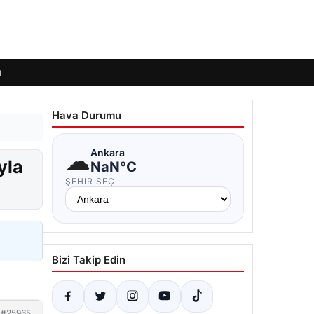
ı
Hava Durumu
☁
Ankara
yla
NaN°C
ŞEHIR SEÇ
Bizi Takip Edin
#25965