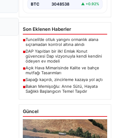
BTC
3048538
▲ +0.92%
Son Eklenen Haberler
Tunceli’de otluk yangını ormanlık alana
■
sıçramadan kontrol altına alındı
DAP Yapı’dan bir ilk! Emlak Konut
■
güvencesi Dap vizyonuyla kendi kendini
ödeyen ev modeli
Açık Hava Mimarisinde Kalite ve bahçe
■
mutfağı Tasarımları
Sapağı kaçırdı, zincirleme kazaya yol açtı
■
Bakan Memişoğlu: Anne Sütü, Hayata
■
Sağlıklı Başlangıcın Temel Taşıdır
Güncel