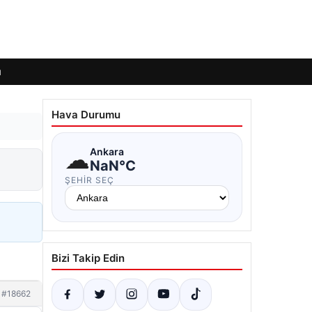
ı
Hava Durumu
☁
Ankara
NaN°C
ŞEHIR SEÇ
Bizi Takip Edin
#18662