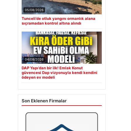
05/08/2026
Tunceli’de otluk yangını ormanlık alana
sıçramadan kontrol altına alındı
04/08/2026
DAP Yapı’dan bir ilk! Emlak Konut
güvencesi Dap vizyonuyla kendi kendini
ödeyen ev modeli
Son Eklenen Firmalar