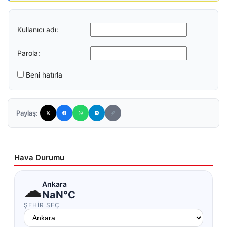
Kullanıcı adı:
Parola:
Beni hatırla
Paylaş:
Hava Durumu
☁
Ankara
NaN°C
ŞEHIR SEÇ