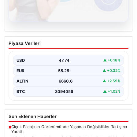
08.08.2026
Kelebek sohbet platformu İle Dijital
Piyasa Verileri
İletişimin Güvenli Adresi Ve Chat
Deneyimi
USD
47.74
▲ +0.18%
İnternet çağında bireylerin seviyeli bir biçimde iletişim
kurması büyük bir hassasiyet taşımaktadır. Günümüzde
EUR
55.25
▲ +0.32%
birçok…
ALTIN
6660.6
▲ +2.59%
BTC
3094056
▲ +1.02%
Son Eklenen Haberler
Çiçek Pasajı’nın Görünümünde Yaşanan Değişiklikler Tartışma
■
Yarattı