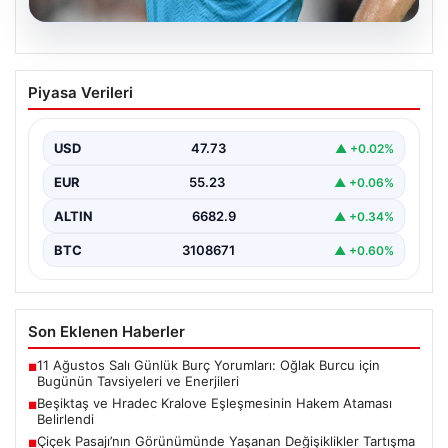
09.08.2026
Beşiktaş ve Hradec Kralove
Piyasa Verileri
Eşleşmesinin Hakem Ataması Belirlendi
Beşiktaş ile Hradec Kralove arasında gerçekleşecek
olan UEFA Avrupa Ligi üçüncü ön eleme turu…
USD
47.73
▲ +0.02%
EUR
55.23
▲ +0.06%
ALTIN
6682.9
▲ +0.34%
BTC
3108671
▲ +0.60%
Son Eklenen Haberler
11 Ağustos Salı Günlük Burç Yorumları: Oğlak Burcu için
■
Bugünün Tavsiyeleri ve Enerjileri
Beşiktaş ve Hradec Kralove Eşleşmesinin Hakem Ataması
■
Belirlendi
Çiçek Pasajı’nın Görünümünde Yaşanan Değişiklikler Tartışma
■