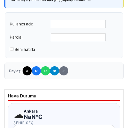
Kullanıcı adı:
Parola:
Beni hatırla
Paylaş:
Hava Durumu
☁
Ankara
NaN°C
ŞEHIR SEÇ