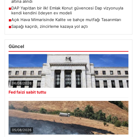
altına alındı
DAP Yapı’dan bir ilk! Emlak Konut güvencesi Dap vizyonuyla
■
kendi kendini ödeyen ev modeli
Açık Hava Mimarisinde Kalite ve bahçe mutfağı Tasarımları
■
Sapağı kaçırdı, zincirleme kazaya yol açtı
■
Güncel
06/08/2026
Fed faizi sabit tuttu
05/08/2026