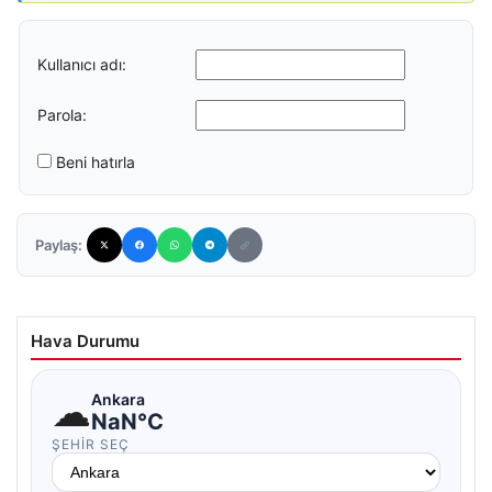
Kullanıcı adı:
Parola:
Beni hatırla
Paylaş:
Hava Durumu
☁
Ankara
NaN°C
ŞEHIR SEÇ