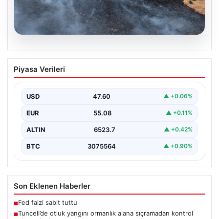
05.08.2026
Tunceli’de otluk yangını ormanlık alana
Piyasa Verileri
sıçramadan kontrol altına alındı
Tunceli'nin Yolkonak, Beydamı ve Karyemez köyleri
arasında bulunan otlaklık bölgede henüz
USD
47.60
▲ +0.06%
belirlenemeyen bir nedenle…
EUR
55.08
▲ +0.11%
ALTIN
6523.7
▲ +0.42%
BTC
3075564
▲ +0.90%
Son Eklenen Haberler
Fed faizi sabit tuttu
■
Tunceli’de otluk yangını ormanlık alana sıçramadan kontrol
■