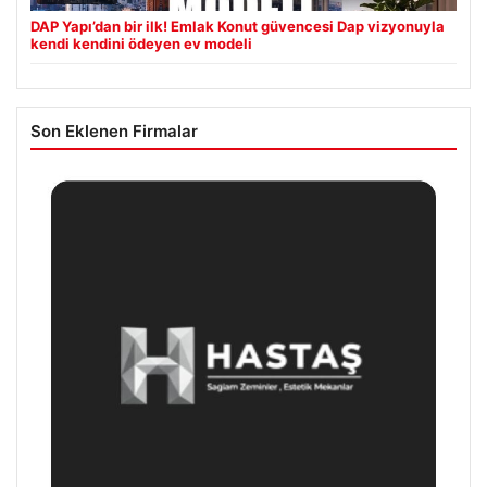
DAP Yapı’dan bir ilk! Emlak Konut güvencesi Dap vizyonuyla
kendi kendini ödeyen ev modeli
Son Eklenen Firmalar