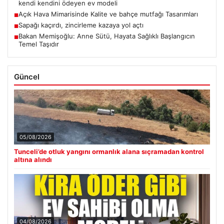
kendi kendini ödeyen ev modeli
Açık Hava Mimarisinde Kalite ve bahçe mutfağı Tasarımları
■
Sapağı kaçırdı, zincirleme kazaya yol açtı
■
Bakan Memişoğlu: Anne Sütü, Hayata Sağlıklı Başlangıcın
■
Temel Taşıdır
Güncel
05/08/2026
Tunceli’de otluk yangını ormanlık alana sıçramadan kontrol
altına alındı
04/08/2026