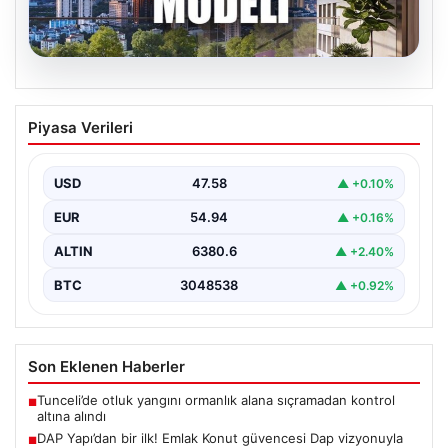
04.08.2026
DAP Yapı’dan bir ilk! Emlak Konut
Piyasa Verileri
güvencesi Dap vizyonuyla kendi
kendini ödeyen ev modeli
USD
47.58
▲ +0.10%
EUR
54.94
▲ +0.16%
ALTIN
6380.6
▲ +2.40%
BTC
3048538
▲ +0.92%
Son Eklenen Haberler
Tunceli’de otluk yangını ormanlık alana sıçramadan kontrol
■
altına alındı
DAP Yapı’dan bir ilk! Emlak Konut güvencesi Dap vizyonuyla
■