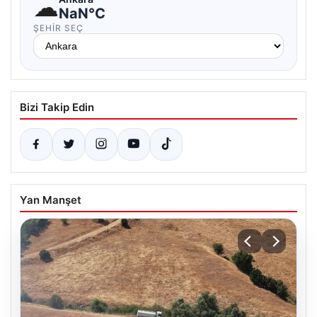
☁
NaN°C
ŞEHIR SEÇ
Bizi Takip Edin
Yan Manşet