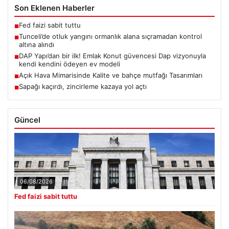
Son Eklenen Haberler
Fed faizi sabit tuttu
■
Tunceli’de otluk yangını ormanlık alana sıçramadan kontrol
■
altına alındı
DAP Yapı’dan bir ilk! Emlak Konut güvencesi Dap vizyonuyla
■
kendi kendini ödeyen ev modeli
Açık Hava Mimarisinde Kalite ve bahçe mutfağı Tasarımları
■
Sapağı kaçırdı, zincirleme kazaya yol açtı
■
Güncel
06/08/2026
Fed faizi sabit tuttu