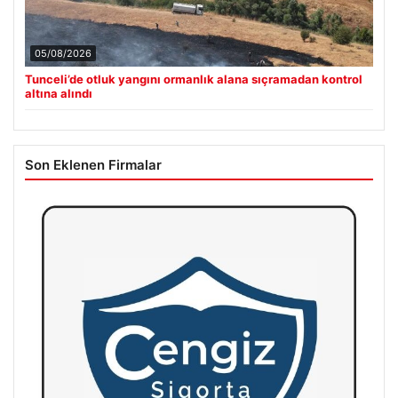
05/08/2026
Tunceli’de otluk yangını ormanlık alana sıçramadan kontrol
altına alındı
Son Eklenen Firmalar