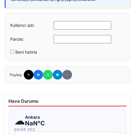
Kullanıcı adı:
Parola:
Beni hatırla
Paylaş:
Hava Durumu
☁
Ankara
NaN°C
ŞEHIR SEÇ