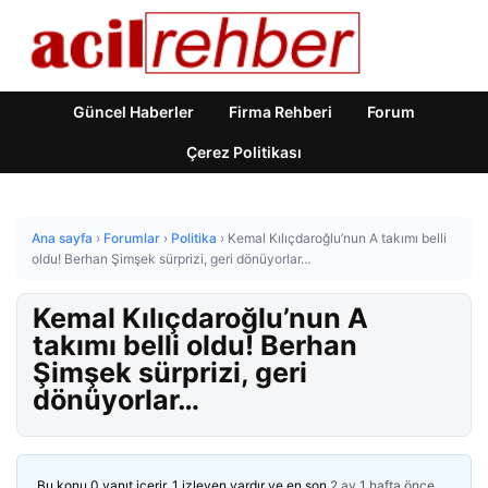
Güncel Haberler
Firma Rehberi
Forum
Çerez Politikası
Ana sayfa
›
Forumlar
›
Politika
›
Kemal Kılıçdaroğlu’nun A takımı belli
oldu! Berhan Şimşek sürprizi, geri dönüyorlar…
Kemal Kılıçdaroğlu’nun A
takımı belli oldu! Berhan
Şimşek sürprizi, geri
dönüyorlar…
Bu konu 0 yanıt içerir, 1 izleyen vardır ve en son
2 ay 1 hafta önce