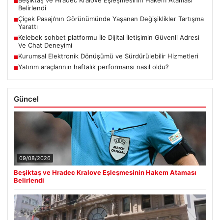
Beşiktaş ve Hradec Kralove Eşleşmesinin Hakem Ataması
■
Belirlendi
Çiçek Pasajı’nın Görünümünde Yaşanan Değişiklikler Tartışma
■
Yarattı
Kelebek sohbet platformu İle Dijital İletişimin Güvenli Adresi
■
Ve Chat Deneyimi
Kurumsal Elektronik Dönüşümü ve Sürdürülebilir Hizmetleri
■
Yatırım araçlarının haftalık performansı nasıl oldu?
■
Güncel
09/08/2026
Beşiktaş ve Hradec Kralove Eşleşmesinin Hakem Ataması
Belirlendi