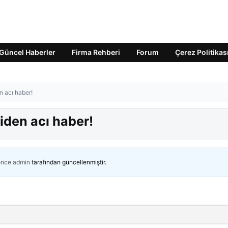
Güncel Haberler
Firma Rehberi
Forum
Çerez Politikas
n acı haber!
iden acı haber!
önce
admin
tarafından güncellenmiştir.