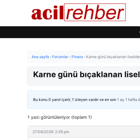
Ana sayfa
›
Forumlar
›
Finans
›
Karne günü bıçaklanan liselide
Karne günü bıçaklanan lisel
Bu konu 0 yanıt içerir, 1 izleyen vardır ve en son
1 ay 1 hafta 
1 yazı görüntüleniyor (toplam 1)
27/06/2026: 2:36 pm