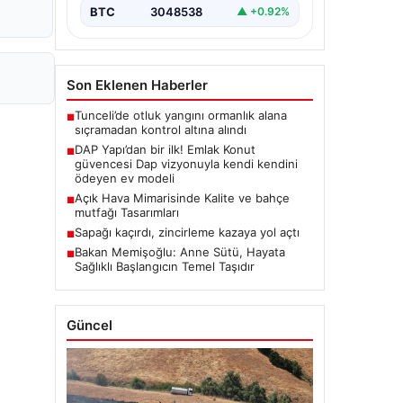
BTC
3048538
▲ +0.92%
Son Eklenen Haberler
Tunceli’de otluk yangını ormanlık alana
■
sıçramadan kontrol altına alındı
DAP Yapı’dan bir ilk! Emlak Konut
■
güvencesi Dap vizyonuyla kendi kendini
ödeyen ev modeli
Açık Hava Mimarisinde Kalite ve bahçe
■
mutfağı Tasarımları
Sapağı kaçırdı, zincirleme kazaya yol açtı
■
Bakan Memişoğlu: Anne Sütü, Hayata
■
Sağlıklı Başlangıcın Temel Taşıdır
Güncel