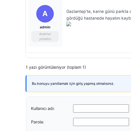
Gaziantep’te, karne günü parkta o
A
gördüğü hastanede hayatını kaybe
admin
Anahtar
yönetici
1 yazı görüntüleniyor (toplam 1)
Bu konuyu yanıtlamak için giriş yapmış olmalısınız.
Kullanıcı adı:
Parola: