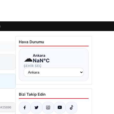
ı
Hava Durumu
☁
Ankara
NaN°C
ŞEHIR SEÇ
Bizi Takip Edin
#25696