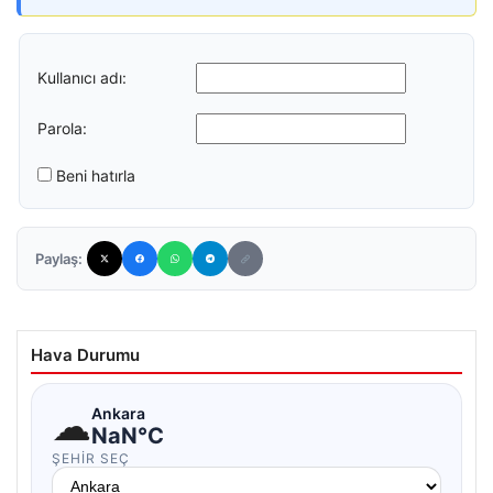
Kullanıcı adı:
Parola:
Beni hatırla
Paylaş:
Hava Durumu
☁
Ankara
NaN°C
ŞEHIR SEÇ