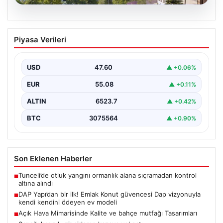
04.08.2026
DAP Yapı’dan bir ilk! Emlak Konut
Piyasa Verileri
güvencesi Dap vizyonuyla kendi
kendini ödeyen ev modeli
USD
47.60
▲ +0.06%
EUR
55.08
▲ +0.11%
ALTIN
6523.7
▲ +0.42%
BTC
3075564
▲ +0.90%
Son Eklenen Haberler
Tunceli’de otluk yangını ormanlık alana sıçramadan kontrol
■
altına alındı
DAP Yapı’dan bir ilk! Emlak Konut güvencesi Dap vizyonuyla
■
kendi kendini ödeyen ev modeli
Açık Hava Mimarisinde Kalite ve bahçe mutfağı Tasarımları
■