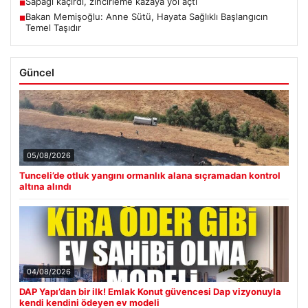
Sapağı kaçırdı, zincirleme kazaya yol açtı
■
Bakan Memişoğlu: Anne Sütü, Hayata Sağlıklı Başlangıcın
■
Temel Taşıdır
Güncel
05/08/2026
Tunceli’de otluk yangını ormanlık alana sıçramadan kontrol
altına alındı
04/08/2026
DAP Yapı’dan bir ilk! Emlak Konut güvencesi Dap vizyonuyla
kendi kendini ödeyen ev modeli