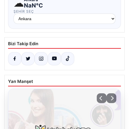
☁
NaN°C
ŞEHIR SEÇ
Bizi Takip Edin
Yan Manşet