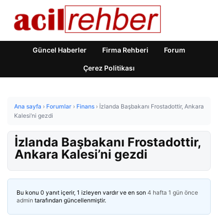
Güncel Haberler
Firma Rehberi
Forum
Çerez Politikası
Ana sayfa
›
Forumlar
›
Finans
›
İzlanda Başbakanı Frostadottir, Ankara
Kalesi’ni gezdi
İzlanda Başbakanı Frostadottir,
Ankara Kalesi’ni gezdi
Bu konu 0 yanıt içerir, 1 izleyen vardır ve en son
4 hafta 1 gün önce
admin
tarafından güncellenmiştir.