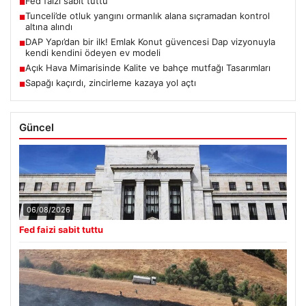
Fed faizi sabit tuttu
■
Tunceli’de otluk yangını ormanlık alana sıçramadan kontrol
■
altına alındı
DAP Yapı’dan bir ilk! Emlak Konut güvencesi Dap vizyonuyla
■
kendi kendini ödeyen ev modeli
Açık Hava Mimarisinde Kalite ve bahçe mutfağı Tasarımları
■
Sapağı kaçırdı, zincirleme kazaya yol açtı
■
Güncel
06/08/2026
Fed faizi sabit tuttu